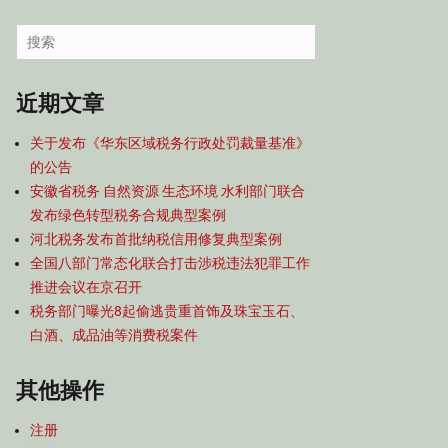
容
导
Search
航
for:
近期文章
关于发布《华东区域税务行政处罚裁量基准》
的公告
安徽省税务 自然资源 生态环境 水利部门联合
发布绿色转型税务合规典型案例
河北税务发布首批纳税信用修复典型案例
全国八部门常态化联合打击涉税违法犯罪工作
推进会议在京召开
税务部门曝光8起偷逃贵重首饰及珠宝玉石、
白酒、成品油等消费税案件
其他操作
注册