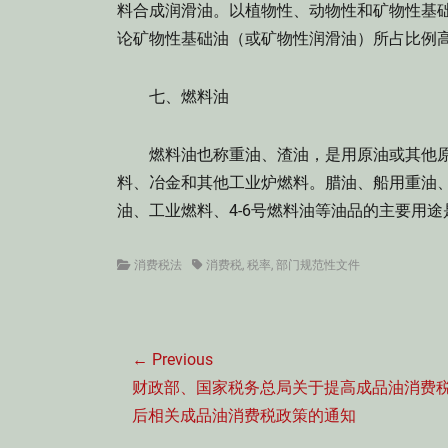
料合成润滑油。以植物性、动物性和矿物性基础
论矿物性基础油（或矿物性润滑油）所占比例
七、燃料油
燃料油也称重油、渣油，是用原油或其他原
料、冶金和其他工业炉燃料。腊油、船用重油、
油、工业燃料、4-6号燃料油等油品的主要用
Categories
Tags
消费税法
消费税
,
税率
,
部门规范性文件
文
← Previous
章
Previous
财政部、国家税务总局关于提高成品油消费
导
post:
后相关成品油消费税政策的通知
航