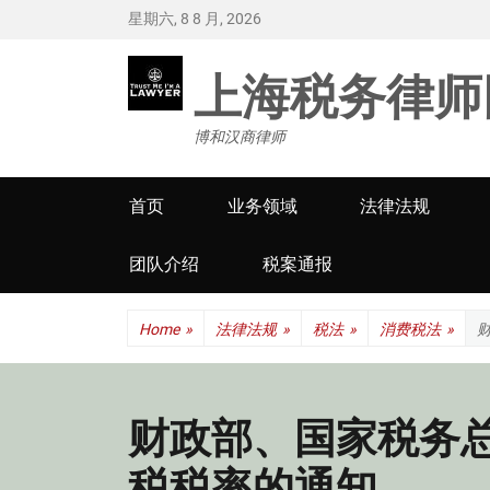
星期六, 8 8 月, 2026
上海税务律师
博和汉商律师
Primary
首页
业务领域
法律法规
menu
团队介绍
税案通报
Home
»
法律法规
»
税法
»
消费税法
»
财政部、国家税务
税税率的通知