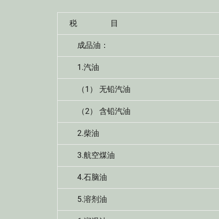
税 目
成品油：
1.汽油
（1） 无铅汽油
（2） 含铅汽油
2.柴油
3.航空煤油
4.石脑油
5.溶剂油