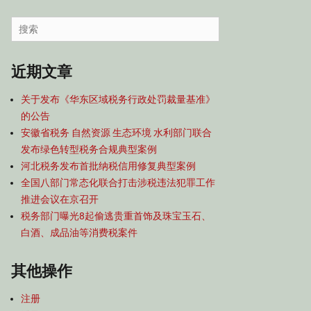
容
导
Search
航
for:
近期文章
关于发布《华东区域税务行政处罚裁量基准》
的公告
安徽省税务 自然资源 生态环境 水利部门联合
发布绿色转型税务合规典型案例
河北税务发布首批纳税信用修复典型案例
全国八部门常态化联合打击涉税违法犯罪工作
推进会议在京召开
税务部门曝光8起偷逃贵重首饰及珠宝玉石、
白酒、成品油等消费税案件
其他操作
注册