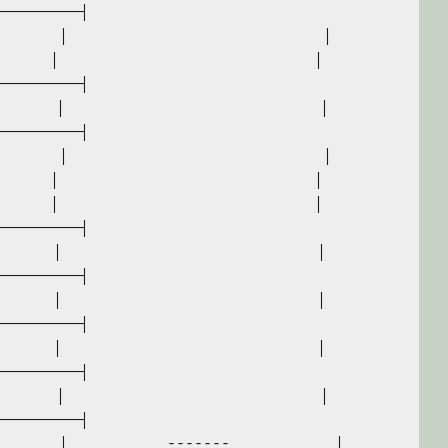
─────────┤

　　　　　│　　　　　　　　　　　　　　　　　│

　　　　│　　　　　　　　　　　　　　　　　│

─────────┤

　　　　　│　　　　　　　　　　　　　　　　　│

─────────┤

　　　　　│　　　　　　　　　　　　　　　　　│

　　　　│　　　　　　　　　　　　　　　　　│

　　　　│　　　　　　　　　　　　　　　　　│

─────────┤

　　　　│　　　　　　　　　　　　　　　　　│

─────────┤

　　　　│　　　　　　　　　　　　　　　　　│

─────────┤

　　　　│　　　　　　　　　　　　　　　　　│

─────────┤

　　　　　│　　　　　　　　　　　　　　　　　│

─────────┤

　　　　│　　　　　　 -------　　　　　　　│
