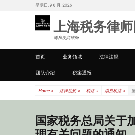
星期日, 9 8 月, 2026
上海税务律师
博和汉商律师
Primary
首页
业务领域
法律法规
menu
团队介绍
税案通报
Home
»
法律法规
»
税法
»
消费税法
»
国家税务总局关于
理有关问题的通知