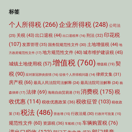
标签
个人所得税
(266)
企业所得税
(248)
公司法
印花税
关税
(43)
出口退税
(44)
刑法
(32)
(25)
出口退税率
(16)
(107)
土地增值税
(44)
发票管理
(35)
国务院规范性文件
(30)
地
城市维护建设税
(45)
地方规范性文件
(40)
方政府规范性文件
(17)
增值税
(760)
契
城镇土地使用税
(57)
增值税
(19)
税
(90)
律师文集
(31)
应对新冠肺炎疫情
(16)
征收个人所得税问题
(14)
房产税
(66)
最高人民法院司法解释
(24)
最高法院司法解释
(24)
杨
消费税
(175)
税
法律
(69)
森律师
(17)
海南自由贸易港
(19)
收优惠
(114)
税收征管
(103)
税收优惠政策
(36)
税收政
税法
(486)
行政法规
(30)
策
(18)
营改增
(15)
行政许可批复
(15)
车辆购置税
(76)
规范性文件
(60)
资源税
(36)
车船税
(15)