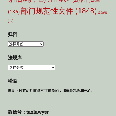
部门规章
进出口税收
(123)
部门工作文件
(53)
部门规范性文件
(1848)
(136)
金融法
(19)
归档
归
档
法规库
法
规
库
税语
世界上只有两件事是不可避免的，那就是税收和死亡。
微信号：taxlawyer