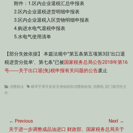
附件：1.区内企业退税汇总申报表
2.区内企业退税进货明细申报表
3.区内企业退税入区货物明细申报表
4.购进水电气退税申报表
5.水电气使用清单
【部分失效依据】 本篇法规中“第五条第五项第3目‘出口退
税进货分批单’、第七条”已被
国家税务总局公告2018年第16
号――关于出口退(免)税申报有关问题的公告
废止
Categories
Tags
消费税法
横琴平潭开发有关增值税和消费税政策
,
消费税
,
部门规范性文
件
文
章
← Previous
Next →
导
Previous
Next
关于进一步调整成品油进口
财政部、国家税务总局关于