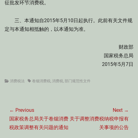
征批发环节消费税。
三、本通知自2015年5月10日起执行。此前有关文件规
定与本通知相抵触的，以本通知为准。
财政部
国家税务总局
2015年5月7日
Categories
Tags
消费税法
卷烟消费税
,
消费税
,
部门规范性文件
文
章
← Previous
Next →
导
Previous
Next
国家税务总局关于卷烟消费
关于调整消费税纳税申报有
航
post:
post:
税政策调整有关问题的通知
关事项的公告