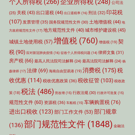
个人所得税
(266)
企业所得税
(248)
公司法
印花税
关税
(43)
出口退税
(44)
刑法
(32)
(25)
出口退税率
(16)
(107)
土地增值税
(44)
发票管理
(35)
国务院规范性文件
(30)
地
城市维护建设税
(45)
地方规范性文件
(40)
方政府规范性文件
(17)
增值税
(760)
契
城镇土地使用税
(57)
增值税
(19)
税
(90)
律师文集
(31)
应对新冠肺炎疫情
(16)
征收个人所得税问题
(14)
房产税
(66)
最高人民法院司法解释
(24)
最高法院司法解释
(24)
杨
消费税
(175)
税
法律
(69)
森律师
(17)
海南自由贸易港
(19)
收优惠
(114)
税收征管
(103)
税收优惠政策
(36)
税收政
税法
(486)
行政法规
(30)
策
(18)
营改增
(15)
行政许可批复
(15)
车辆购置税
(76)
规范性文件
(60)
资源税
(36)
车船税
(15)
部门规章
进出口税收
(123)
部门工作文件
(53)
部门规范性文件
(1848)
(136)
金融法