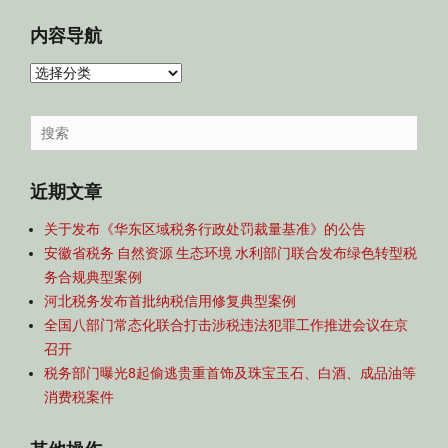
内容导航
内
容
导
Search
航
for:
近期文章
关于发布《华东区域税务行政处罚裁量基准》的公告
安徽省税务 自然资源 生态环境 水利部门联合发布绿色转型税
务合规典型案例
河北税务发布首批纳税信用修复典型案例
全国八部门常态化联合打击涉税违法犯罪工作推进会议在京
召开
税务部门曝光8起偷逃贵重首饰及珠宝玉石、白酒、成品油等
消费税案件