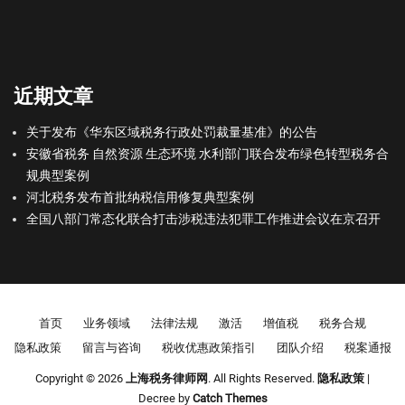
近期文章
关于发布《华东区域税务行政处罚裁量基准》的公告
安徽省税务 自然资源 生态环境 水利部门联合发布绿色转型税务合
规典型案例
河北税务发布首批纳税信用修复典型案例
全国八部门常态化联合打击涉税违法犯罪工作推进会议在京召开
Footer menu
首页
业务领域
法律法规
激活
增值税
税务合规
隐私政策
留言与咨询
税收优惠政策指引
团队介绍
税案通报
Copyright © 2026
上海税务律师网
. All Rights Reserved.
隐私政策
|
Decree by
Catch Themes