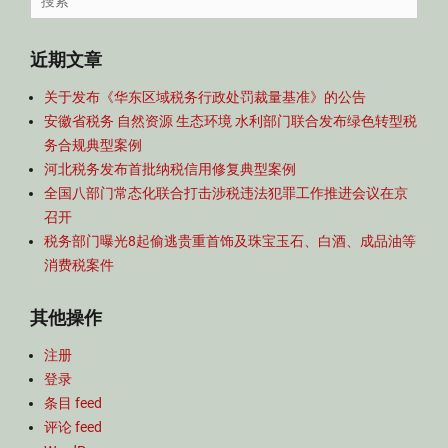
航
for:
近期文章
关于发布《华东区域税务行政处罚裁量基准》的公告
安徽省税务 自然资源 生态环境 水利部门联合发布绿色转型税
务合规典型案例
河北税务发布首批纳税信用修复典型案例
全国八部门常态化联合打击涉税违法犯罪工作推进会议在京
召开
税务部门曝光8起偷逃贵重首饰及珠宝玉石、白酒、成品油等
消费税案件
其他操作
注册
登录
条目 feed
评论 feed