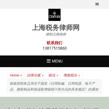
Emai
上海税务律师网
博和汉商律师
联系我们
13817515860
MENU
Home
»
法律法规
»
税法
»
增值税法
»
财政部税务总局关于颁发《日用机械、日用电器、电子产
品、搪瓷制品和保温瓶增值税计算办法的具体规定》的通知