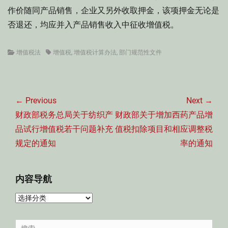
作价随同产品销售，企业又另外收取押金，该项押金无论是
否退还，均应并入产品销售收入中征收增值税。
Categories
Tags
增值税法
增值税
,
增值税计算办法
,
部门规范性文件
文
章
← Previous
Next →
导
Previous
Next
财政部税务总局关于纺织产
财政部关于增加西药产品增
航
post:
post:
品试行增值税若干问题补充
值税扣除项目和相应调整税
规定的通知
率的通知
内容导航
内
容
导
Search