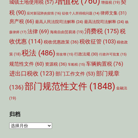
增值税
(760)
契
城镇土地使用税
(57)
增值税
(19)
税
(90)
律师文集
(31)
应对新冠肺炎疫情
(16)
征收个人所得税问题
(14)
房产税
(66)
最高人民法院司法解释
(24)
最高法院司法解释
(24)
杨
消费税
(175)
税
法律
(69)
森律师
(17)
海南自由贸易港
(19)
收优惠
(114)
税收征管
(103)
税收优惠政策
(36)
税收政
税法
(486)
行政法规
(30)
策
(18)
营改增
(15)
行政许可批复
(15)
车辆购置税
(76)
规范性文件
(60)
资源税
(36)
车船税
(15)
部门规章
进出口税收
(123)
部门工作文件
(53)
部门规范性文件
(1848)
(136)
金融法
(19)
归档
归
档