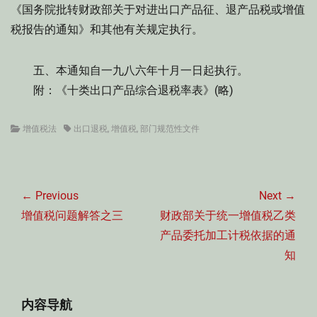
《国务院批转财政部关于对进出口产品征、退产品税或增值
税报告的通知》和其他有关规定执行。
五、本通知自一九八六年十月一日起执行。
附：《十类出口产品综合退税率表》(略)
Categories
Tags
增值税法
出口退税
,
增值税
,
部门规范性文件
文
章
← Previous
Next →
导
Previous
Next
增值税问题解答之三
财政部关于统一增值税乙类
航
post:
post:
产品委托加工计税依据的通
知
内容导航