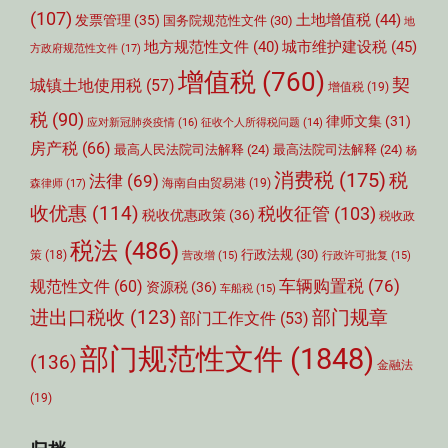
(107)
土地增值税
(44)
发票管理
(35)
国务院规范性文件
(30)
地
城市维护建设税
(45)
地方规范性文件
(40)
方政府规范性文件
(17)
增值税
(760)
契
城镇土地使用税
(57)
增值税
(19)
税
(90)
律师文集
(31)
应对新冠肺炎疫情
(16)
征收个人所得税问题
(14)
房产税
(66)
最高人民法院司法解释
(24)
最高法院司法解释
(24)
杨
消费税
(175)
税
法律
(69)
森律师
(17)
海南自由贸易港
(19)
收优惠
(114)
税收征管
(103)
税收优惠政策
(36)
税收政
税法
(486)
行政法规
(30)
策
(18)
营改增
(15)
行政许可批复
(15)
车辆购置税
(76)
规范性文件
(60)
资源税
(36)
车船税
(15)
部门规章
进出口税收
(123)
部门工作文件
(53)
部门规范性文件
(1848)
(136)
金融法
(19)