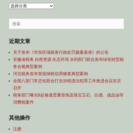
内
容
导
Search
航
for:
近期文章
关于发布《华东区域税务行政处罚裁量基准》的公告
安徽省税务 自然资源 生态环境 水利部门联合发布绿色转型税
务合规典型案例
河北税务发布首批纳税信用修复典型案例
全国八部门常态化联合打击涉税违法犯罪工作推进会议在京
召开
税务部门曝光8起偷逃贵重首饰及珠宝玉石、白酒、成品油等
消费税案件
其他操作
注册