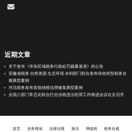
Email
近期文章
关于发布《华东区域税务行政处罚裁量基准》的公告
安徽省税务 自然资源 生态环境 水利部门联合发布绿色转型税务合
规典型案例
河北税务发布首批纳税信用修复典型案例
全国八部门常态化联合打击涉税违法犯罪工作推进会议在京召开
Footer menu
首页
业务领域
法律法规
激活
增值税
税务合规