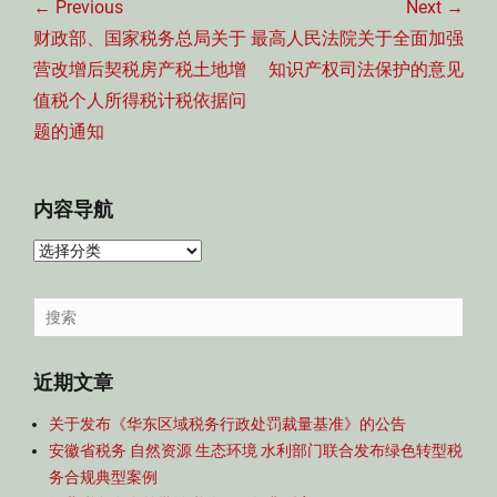
章
← Previous
Next →
导
Previous
Next
财政部、国家税务总局关于
最高人民法院关于全面加强
航
post:
post:
营改增后契税房产税土地增
知识产权司法保护的意见
值税个人所得税计税依据问
题的通知
内容导航
内
容
导
Search
航
for:
近期文章
关于发布《华东区域税务行政处罚裁量基准》的公告
安徽省税务 自然资源 生态环境 水利部门联合发布绿色转型税
务合规典型案例