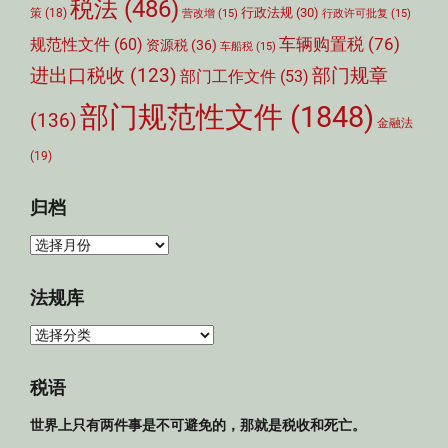
税法
(486)
行政法规
(30)
策
(18)
营改增
(15)
行政许可批复
(15)
车辆购置税
(76)
规范性文件
(60)
资源税
(36)
车船税
(15)
部门规章
进出口税收
(123)
部门工作文件
(53)
部门规范性文件
(1848)
(136)
金融法
(19)
归档
归
档
法规库
法
规
库
税语
世界上只有两件事是不可避免的，那就是税收和死亡。