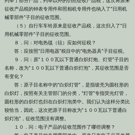
列举了部分产品，列举以外的仍然征收产品税，这次将原来
征收产品税的钟表专用件和照相机专用件也纳入了“日用机
械零部件”子目的征收范围。
（５）自行车车铃原来是征收产品税，这次归入了“日
用机械零部件”子目的征收范围。
８．问：对电热毯（毡）应如何征税？
答：应按照“日用电器”税目中的“电热器具”子目征税。
９．问：原“１００瓦以下普通白炽灯炮、灯管”子目的
名称，改为“１００瓦以下普通白炽灯泡”，其征收范围是否
有变化？
答：原子目名称中的“白炽灯管”，是指玻壳为圆柱形的
白炽灯，按照有关主管部门的分类，“灯管”专指荧光灯管，
圆柱形的白炽灯也归在白炽灯泡类中。我们认为这样分类比
较恰当，因此，这次把原子目称改为“１００瓦以下普通白
炽灯泡”，征收范围没有调整。
１０．问：电子产品的征收范围作了哪些调整？