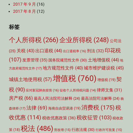
2017 年 9 月
(16)
2017 年 8 月
(12)
标签
个人所得税
(266)
企业所得税
(248)
公司法
印花税
关税
(43)
出口退税
(44)
刑法
(32)
(25)
出口退税率
(16)
(107)
土地增值税
(44)
发票管理
(35)
国务院规范性文件
(30)
地
城市维护建设税
(45)
地方规范性文件
(40)
方政府规范性文件
(17)
增值税
(760)
契
城镇土地使用税
(57)
增值税
(19)
税
(90)
律师文集
(31)
应对新冠肺炎疫情
(16)
征收个人所得税问题
(14)
房产税
(66)
最高人民法院司法解释
(24)
最高法院司法解释
(24)
杨
消费税
(175)
税
法律
(69)
森律师
(17)
海南自由贸易港
(19)
收优惠
(114)
税收征管
(103)
税收优惠政策
(36)
税收政
税法
(486)
行政法规
(30)
策
(18)
营改增
(15)
行政许可批复
(15)