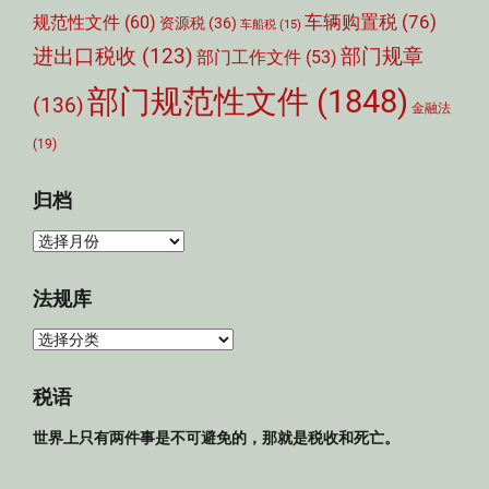
车辆购置税
(76)
规范性文件
(60)
资源税
(36)
车船税
(15)
部门规章
进出口税收
(123)
部门工作文件
(53)
部门规范性文件
(1848)
(136)
金融法
(19)
归档
归
档
法规库
法
规
库
税语
世界上只有两件事是不可避免的，那就是税收和死亡。