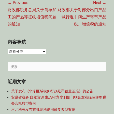
章
← Previous
Next →
导
Previous
Next
财政部税务总局关于简单加
财政部关于对部分出口产品
航
post:
post:
工的产品等征收增值税问题
试行退中间生产环节产品
的通知
税、增值税的通知
内容导航
内
容
导
Search
航
for:
近期文章
关于发布《华东区域税务行政处罚裁量基准》的公告
安徽省税务 自然资源 生态环境 水利部门联合发布绿色转型税
务合规典型案例
河北税务发布首批纳税信用修复典型案例