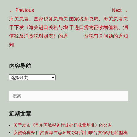
文
章
← Previous
Next →
导
Previous
Next
海关总署、国家税务总局关
国家税务总局、海关总署关
航
post:
post:
于下发《海关进口关税与增
于进口货物征收增值税、消
值税及消费税对照表》的通
费税有关问题的通知
知
内容导航
内
容
导
Search
航
for:
近期文章
关于发布《华东区域税务行政处罚裁量基准》的公告
安徽省税务 自然资源 生态环境 水利部门联合发布绿色转型税