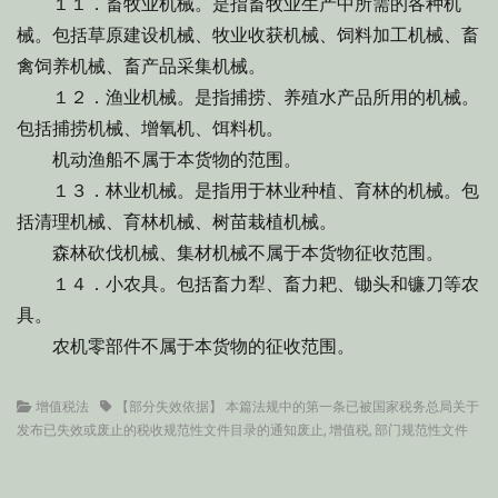
１１．畜牧业机械。是指畜牧业生产中所需的各种机
械。包括草原建设机械、牧业收获机械、饲料加工机械、畜
禽饲养机械、畜产品采集机械。
１２．渔业机械。是指捕捞、养殖水产品所用的机械。
包括捕捞机械、增氧机、饵料机。
机动渔船不属于本货物的范围。
１３．林业机械。是指用于林业种植、育林的机械。包
括清理机械、育林机械、树苗栽植机械。
森林砍伐机械、集材机械不属于本货物征收范围。
１４．小农具。包括畜力犁、畜力耙、锄头和镰刀等农
具。
农机零部件不属于本货物的征收范围。
Categories
Tags
增值税法
【部分失效依据】 本篇法规中的第一条已被国家税务总局关于
发布已失效或废止的税收规范性文件目录的通知废止
,
增值税
,
部门规范性文件