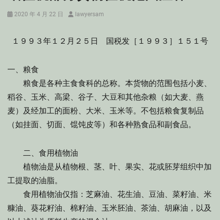
Posted
Author
2020 年 4 月 22 日
lawyersam
on
１９９３年１２月２５日 国税发［１９９３］１５１号
一、粮食
粮食是各种主食食科的总称。本货物的范围包括小麦、
稻谷、玉米、高梁、谷子、大豆和其他杂粮（如大麦、燕
麦）及经加工的面粉、大米、玉米等。不包括粮食复制品
（如挂面、切面、馄饨皮等）和各种熟食品和副食品。
二、食用植物油
植物油是从植物根、茎、叶、果实、花或胚芽组织中加
工提取的油脂。
食用植物油仅指：芝麻油、花生油、豆油、菜籽油、米
糠油、葵花籽油、棉籽油、玉米胚油、茶油、胡麻油，以及