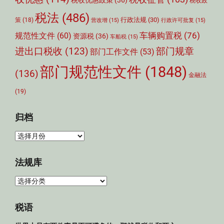
税收优惠政策
(36)
税收政
税法
(486)
行政法规
(30)
策
(18)
营改增
(15)
行政许可批复
(15)
车辆购置税
(76)
规范性文件
(60)
资源税
(36)
车船税
(15)
部门规章
进出口税收
(123)
部门工作文件
(53)
部门规范性文件
(1848)
(136)
金融法
(19)
归档
归
档
法规库
法
规
库
税语