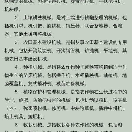
载物资的机械。包括轮拖拉机、履带拖拉机、手扶拖拉机、
机耕船。
２．土壤耕整机械。是对土壤进行耕翻整理的机械。包
括机引犁、机引耙、旋耕机、镇压器、联合整地器、合壤
器、其他土壤耕整机械。
３．农田基本建设机械。是指从事农田基本建设的专用
机械。包括开沟筑埂机、开沟铺管机、铲抛机、平地机、其
他农田基本建设机械。
４．种植机械。是指将农作物种子或秧苗移植到适于作
物生长的苗床机械。包括播作机、水稻插秧机、栽植机、地
膜覆盖机、复式播种机、秧苗准备机械。
５．植物保护和管理机械。是指农作物在生长过程中的
管理、施肥、防治病虫害的机械。包括机动喷粉机、喷雾机
（器）、弥雾喷粉机、修剪机、中耕除草机、播种中耕机、
培土机具、施肥机。
６．收获机械。是指收获各种农作物的机械。包括粮