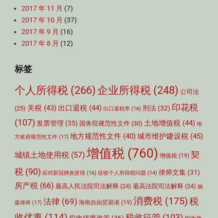
2017 年 11 月
(7)
2017 年 10 月
(37)
2017 年 9 月
(16)
2017 年 8 月
(12)
标签
个人所得税
(266)
企业所得税
(248)
公司法
印花税
关税
(43)
出口退税
(44)
刑法
(32)
(25)
出口退税率
(16)
(107)
土地增值税
(44)
发票管理
(35)
国务院规范性文件
(30)
地
城市维护建设税
(45)
地方规范性文件
(40)
方政府规范性文件
(17)
增值税
(760)
契
城镇土地使用税
(57)
增值税
(19)
税
(90)
律师文集
(31)
应对新冠肺炎疫情
(16)
征收个人所得税问题
(14)
房产税
(66)
最高人民法院司法解释
(24)
最高法院司法解释
(24)
杨
消费税
(175)
税
法律
(69)
森律师
(17)
海南自由贸易港
(19)
收优惠
(114)
税收征管
(103)