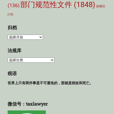
部门规范性文件
(1848)
(136)
金融法
(19)
归档
归
档
法规库
法
规
库
税语
世界上只有两件事是不可避免的，那就是税收和死亡。
微信号：taxlawyer