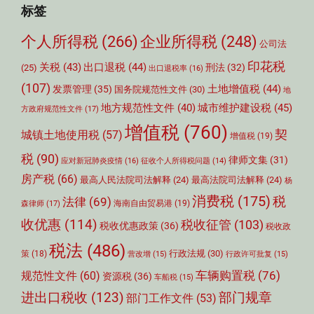
标签
个人所得税
(266)
企业所得税
(248)
公司法
印花税
关税
(43)
出口退税
(44)
刑法
(32)
(25)
出口退税率
(16)
(107)
土地增值税
(44)
发票管理
(35)
国务院规范性文件
(30)
地
城市维护建设税
(45)
地方规范性文件
(40)
方政府规范性文件
(17)
增值税
(760)
契
城镇土地使用税
(57)
增值税
(19)
税
(90)
律师文集
(31)
应对新冠肺炎疫情
(16)
征收个人所得税问题
(14)
房产税
(66)
最高人民法院司法解释
(24)
最高法院司法解释
(24)
杨
消费税
(175)
税
法律
(69)
森律师
(17)
海南自由贸易港
(19)
收优惠
(114)
税收征管
(103)
税收优惠政策
(36)
税收政
税法
(486)
行政法规
(30)
策
(18)
营改增
(15)
行政许可批复
(15)
车辆购置税
(76)
规范性文件
(60)
资源税
(36)
车船税
(15)
部门规章
进出口税收
(123)
部门工作文件
(53)