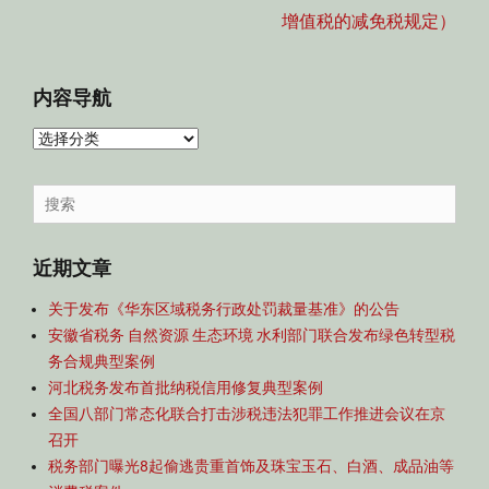
增值税的减免税规定）
内容导航
内
容
导
Search
航
for:
近期文章
关于发布《华东区域税务行政处罚裁量基准》的公告
安徽省税务 自然资源 生态环境 水利部门联合发布绿色转型税
务合规典型案例
河北税务发布首批纳税信用修复典型案例
全国八部门常态化联合打击涉税违法犯罪工作推进会议在京
召开
税务部门曝光8起偷逃贵重首饰及珠宝玉石、白酒、成品油等