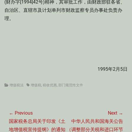
(财办字[1994]42号)精神，其审批工作，由财政部驻各省、
自治区、直辖市及计划单列市财政监察专员办事处负责办
理。
1995年2月5日
Categories
Tags
增值税法
增值税
,
税收优惠
,
部门规范性文件
文
章
← Previous
Next →
导
Previous
Next
国家税务总局关于印发《土
中华人民共和国海关公告
航
post:
post:
地增值税宣传提纲》的通知
（调整部分关税和进口环节