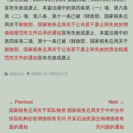
宣布失效或废止、本篇法规中的第四条第（一）项、第六条
第（二）项、第八条、第十一条已被《财政部、国家税务总
局关于
财政部、国家税务总局关于公布若干废止和失效的增
值税规范性文件目录的通知
宣布失效或废止、本篇法规中的
第四条第二项、第十一条已被《财政部、国家税务总局关于
财政部、国家税务总局关于公布若干废止和失效的营业税规
范性文件的通知
宣布失效或废止
Categories
Tags
增值税法
增值税
,
部门规范性文件
文
章
← Previous
Next →
导
Previous
Next
国家税务总局关于军队物资
国家税务总局关于中外合作
航
post:
post:
供应机构征收增值税有关问
开采石油资源交纳增值税有
题的通知
关问题的通知