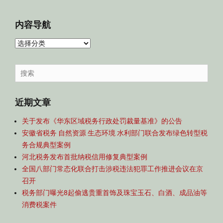
内容导航
内
容
导
Search
航
for:
近期文章
关于发布《华东区域税务行政处罚裁量基准》的公告
安徽省税务 自然资源 生态环境 水利部门联合发布绿色转型税
务合规典型案例
河北税务发布首批纳税信用修复典型案例
全国八部门常态化联合打击涉税违法犯罪工作推进会议在京
召开
税务部门曝光8起偷逃贵重首饰及珠宝玉石、白酒、成品油等
消费税案件