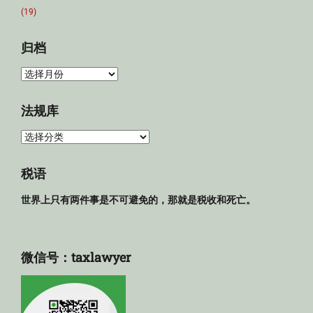
(19)
归档
归
档
法规库
法
规
库
税语
世界上只有两件事是不可避免的，那就是税收和死亡。
微信号：taxlawyer