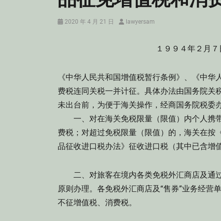
Posted
Author
2020 年 4 月 21 日
lawyersam
on
１９９４年２月７
《中华人民共和国增值税暂行条例》、《中华
费税连同关税一并计征。具体办法由国务院关
未出台前，为便于海关操作，经商国务院税委
一、对在海关免税限量（限值）内个人携带
费税；对超过免税限量（限值）的，海关在按
品征收进口税办法》征收进口税（其中已含增
二、对旅客在境内各类免税外汇商店及通过“
原则办理。各免税外汇商店及“售券”业务经营
不征增值税、消费税。