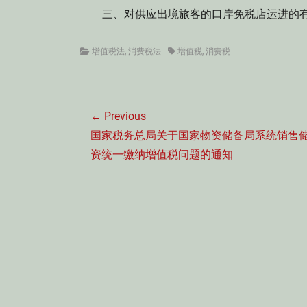
三、对供应出境旅客的口岸免税店运进的有
Categories
Tags
增值税法
,
消费税法
增值税
,
消费税
文
← Previous
章
Previous
国家税务总局关于国家物资储备局系统销售
导
post:
资统一缴纳增值税问题的通知
航