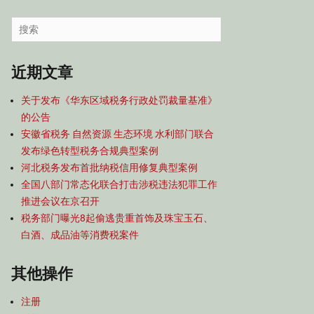
容
导
Search
航
for:
近期文章
关于发布《华东区域税务行政处罚裁量基准》
的公告
安徽省税务 自然资源 生态环境 水利部门联合
发布绿色转型税务合规典型案例
河北税务发布首批纳税信用修复典型案例
全国八部门常态化联合打击涉税违法犯罪工作
推进会议在京召开
税务部门曝光8起偷逃贵重首饰及珠宝玉石、
白酒、成品油等消费税案件
其他操作
注册