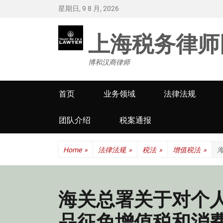
星期日, 9 8 月, 2026
上海税务律师
博和汉商律师
Primary
首页
业务领域
法律法规
menu
团队介绍
税案通报
Home
»
法律法规
»
税法
»
增值税法
»
海关总署关于对个
品征免增值税和消