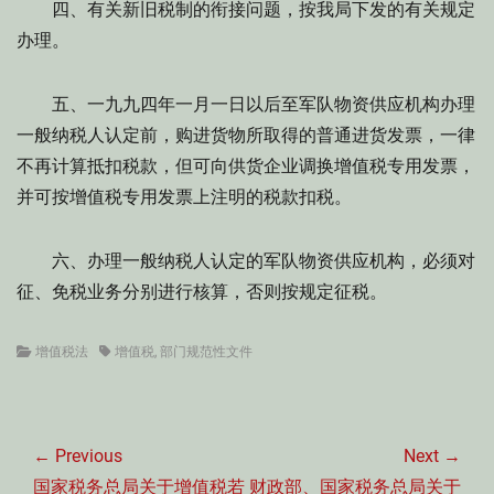
四、有关新旧税制的衔接问题，按我局下发的有关规定
办理。
五、一九九四年一月一日以后至军队物资供应机构办理
一般纳税人认定前，购进货物所取得的普通进货发票，一律
不再计算抵扣税款，但可向供货企业调换增值税专用发票，
并可按增值税专用发票上注明的税款扣税。
六、办理一般纳税人认定的军队物资供应机构，必须对
征、免税业务分别进行核算，否则按规定征税。
Categories
Tags
增值税法
增值税
,
部门规范性文件
文
章
← Previous
Next →
导
Previous
Next
国家税务总局关于增值税若
财政部、国家税务总局关于