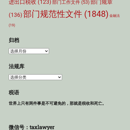
部门规章
进出口税收
(123)
部门工作文件
(53)
部门规范性文件
(1848)
(136)
金融法
(19)
归档
归
档
法规库
法
规
库
税语
世界上只有两件事是不可避免的，那就是税收和死亡。
微信号：taxlawyer