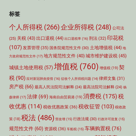
标签
个人所得税
(266)
企业所得税
(248)
公司法
印花税
关税
(43)
出口退税
(44)
刑法
(32)
(25)
出口退税率
(16)
(107)
土地增值税
(44)
发票管理
(35)
国务院规范性文件
(30)
地
城市维护建设税
(45)
地方规范性文件
(40)
方政府规范性文件
(17)
增值税
(760)
契
城镇土地使用税
(57)
增值税
(19)
税
(90)
律师文集
(31)
应对新冠肺炎疫情
(16)
征收个人所得税问题
(14)
房产税
(66)
最高人民法院司法解释
(24)
最高法院司法解释
(24)
杨
消费税
(175)
税
法律
(69)
森律师
(17)
海南自由贸易港
(19)
收优惠
(114)
税收征管
(103)
税收优惠政策
(36)
税收政
税法
(486)
行政法规
(30)
策
(18)
营改增
(15)
行政许可批复
(15)
车辆购置税
(76)
规范性文件
(60)
资源税
(36)
车船税
(15)