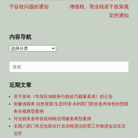
航
post:
post:
干征收问题的通知
增值税、营业税若干政策规
定的通知
内容导航
内
容
导
Search
航
for:
近期文章
关于发布《华东区域税务行政处罚裁量基准》的公告
安徽省税务 自然资源 生态环境 水利部门联合发布绿色转型税
务合规典型案例
河北税务发布首批纳税信用修复典型案例
全国八部门常态化联合打击涉税违法犯罪工作推进会议在京
召开