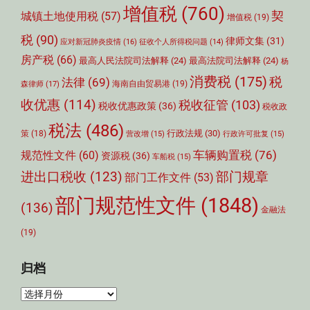
增值税
(760)
契
城镇土地使用税
(57)
增值税
(19)
税
(90)
律师文集
(31)
应对新冠肺炎疫情
(16)
征收个人所得税问题
(14)
房产税
(66)
最高人民法院司法解释
(24)
最高法院司法解释
(24)
杨
消费税
(175)
税
法律
(69)
森律师
(17)
海南自由贸易港
(19)
收优惠
(114)
税收征管
(103)
税收优惠政策
(36)
税收政
税法
(486)
行政法规
(30)
策
(18)
营改增
(15)
行政许可批复
(15)
车辆购置税
(76)
规范性文件
(60)
资源税
(36)
车船税
(15)
部门规章
进出口税收
(123)
部门工作文件
(53)
部门规范性文件
(1848)
(136)
金融法
(19)
归档
归