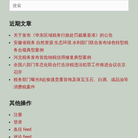
导
Search
航
for:
近期文章
关于发布《华东区域税务行政处罚裁量基准》的公告
安徽省税务 自然资源 生态环境 水利部门联合发布绿色转型税
务合规典型案例
河北税务发布首批纳税信用修复典型案例
全国八部门常态化联合打击涉税违法犯罪工作推进会议在京
召开
税务部门曝光8起偷逃贵重首饰及珠宝玉石、白酒、成品油等
消费税案件
其他操作
注册
登录
条目 feed
评论 feed