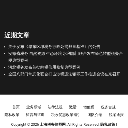
近期文章
关于发布《华东区域税务行政处罚裁量基准》的公告
安徽省税务 自然资源 生态环境 水利部门联合发布绿色转型税务合
规典型案例
河北税务发布首批纳税信用修复典型案例
全国八部门常态化联合打击涉税违法犯罪工作推进会议在京召开
Footer menu
首页
业务领域
法律法规
激活
增值税
税务合规
隐私政策
留言与咨询
税收优惠政策指引
团队介绍
税案通报
Copyright © 2026
上海税务律师网
. All Rights Reserved.
隐私政策
|