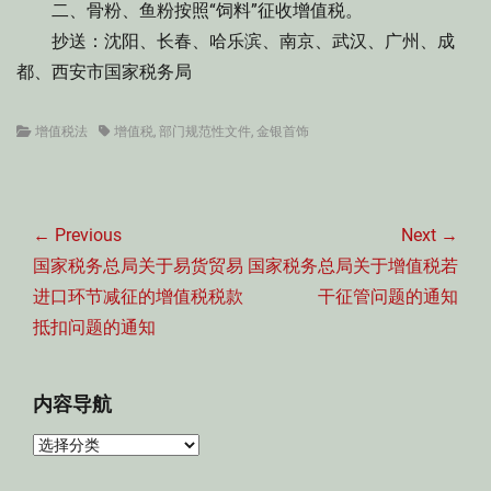
二、骨粉、鱼粉按照“饲料”征收增值税。
抄送：沈阳、长春、哈乐滨、南京、武汉、广州、成
都、西安市国家税务局
Categories
Tags
增值税法
增值税
,
部门规范性文件
,
金银首饰
文
章
← Previous
Next →
导
Previous
Next
国家税务总局关于易货贸易
国家税务总局关于增值税若
航
post:
post:
进口环节减征的增值税税款
干征管问题的通知
抵扣问题的通知
内容导航
内
容