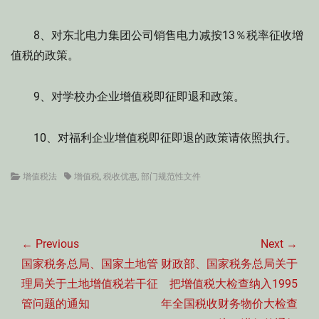
8、对东北电力集团公司销售电力减按13％税率征收增
值税的政策。
9、对学校办企业增值税即征即退和政策。
10、对福利企业增值税即征即退的政策请依照执行。
Categories
Tags
增值税法
增值税
,
税收优惠
,
部门规范性文件
文
章
← Previous
Next →
导
Previous
Next
国家税务总局、国家土地管
财政部、国家税务总局关于
航
post:
post:
理局关于土地增值税若干征
把增值税大检查纳入1995
管问题的通知
年全国税收财务物价大检查