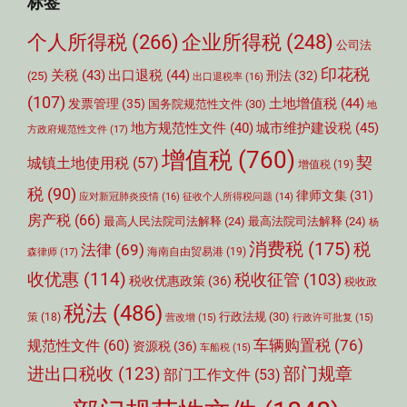
标签
个人所得税
(266)
企业所得税
(248)
公司法
印花税
关税
(43)
出口退税
(44)
刑法
(32)
(25)
出口退税率
(16)
(107)
土地增值税
(44)
发票管理
(35)
国务院规范性文件
(30)
地
城市维护建设税
(45)
地方规范性文件
(40)
方政府规范性文件
(17)
增值税
(760)
契
城镇土地使用税
(57)
增值税
(19)
税
(90)
律师文集
(31)
应对新冠肺炎疫情
(16)
征收个人所得税问题
(14)
房产税
(66)
最高人民法院司法解释
(24)
最高法院司法解释
(24)
杨
消费税
(175)
税
法律
(69)
森律师
(17)
海南自由贸易港
(19)
收优惠
(114)
税收征管
(103)
税收优惠政策
(36)
税收政
税法
(486)
行政法规
(30)
策
(18)
营改增
(15)
行政许可批复
(15)
车辆购置税
(76)
规范性文件
(60)
资源税
(36)
车船税
(15)
部门规章
进出口税收
(123)
部门工作文件
(53)