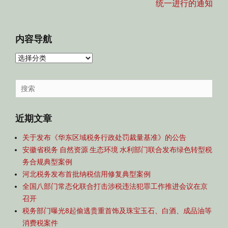
统一进行的通知
内容导航
内
容
导
Search
航
for:
近期文章
关于发布《华东区域税务行政处罚裁量基准》的公告
安徽省税务 自然资源 生态环境 水利部门联合发布绿色转型税
务合规典型案例
河北税务发布首批纳税信用修复典型案例
全国八部门常态化联合打击涉税违法犯罪工作推进会议在京
召开
税务部门曝光8起偷逃贵重首饰及珠宝玉石、白酒、成品油等
消费税案件