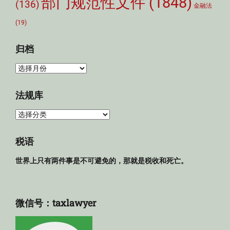
部门规范性文件
(1848)
(136)
金融法
(19)
归档
归
档
法规库
法
规
库
税语
世界上只有两件事是不可避免的，那就是税收和死亡。
微信号：taxlawyer