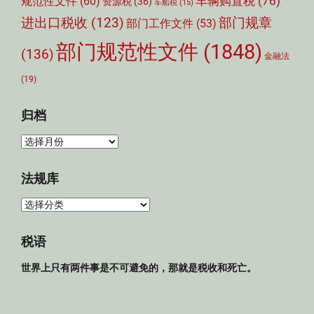
车辆购置税
(76)
规范性文件
(60)
资源税
(36)
车船税
(15)
部门规章
进出口税收
(123)
部门工作文件
(53)
部门规范性文件
(1848)
(136)
金融法
(19)
归档
归
档
法规库
法
规
库
税语
世界上只有两件事是不可避免的，那就是税收和死亡。