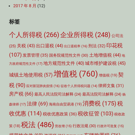
2017 年 8 月
(12)
标签
个人所得税
(266)
企业所得税
(248)
公司法
印花税
关税
(43)
出口退税
(44)
刑法
(32)
(25)
出口退税率
(16)
(107)
土地增值税
(44)
发票管理
(35)
国务院规范性文件
(30)
地
城市维护建设税
(45)
地方规范性文件
(40)
方政府规范性文件
(17)
增值税
(760)
契
城镇土地使用税
(57)
增值税
(19)
税
(90)
律师文集
(31)
应对新冠肺炎疫情
(16)
征收个人所得税问题
(14)
房产税
(66)
最高人民法院司法解释
(24)
最高法院司法解释
(24)
杨
消费税
(175)
税
法律
(69)
森律师
(17)
海南自由贸易港
(19)
收优惠
(114)
税收征管
(103)
税收优惠政策
(36)
税收政
税法
(486)
行政法规
(30)
策
(18)
营改增
(15)
行政许可批复
(15)