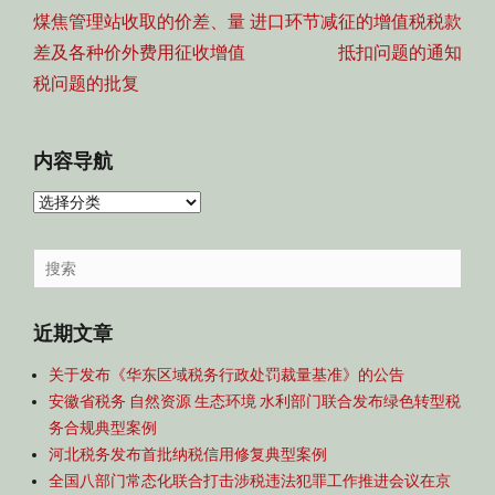
航
post:
post:
煤焦管理站收取的价差、量
进口环节减征的增值税税款
差及各种价外费用征收增值
抵扣问题的通知
税问题的批复
内容导航
内
容
导
Search
航
for:
近期文章
关于发布《华东区域税务行政处罚裁量基准》的公告
安徽省税务 自然资源 生态环境 水利部门联合发布绿色转型税
务合规典型案例
河北税务发布首批纳税信用修复典型案例
全国八部门常态化联合打击涉税违法犯罪工作推进会议在京