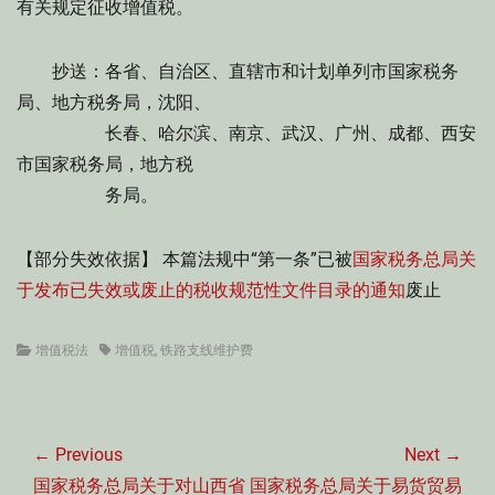
有关规定征收增值税。
抄送：各省、自治区、直辖市和计划单列市国家税务
局、地方税务局，沈阳、
长春、哈尔滨、南京、武汉、广州、成都、西安
市国家税务局，地方税
务局。
【部分失效依据】 本篇法规中“第一条”已被
国家税务总局关
于发布已失效或废止的税收规范性文件目录的通知
废止
Categories
Tags
增值税法
增值税
,
铁路支线维护费
文
章
← Previous
Next →
导
Previous
Next
国家税务总局关于对山西省
国家税务总局关于易货贸易