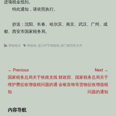
进项税金抵扣。
特此通知，请依照执行。
抄送：沈阳、长春、哈尔滨、南京、武汉、广州、成
都、西安市国家税务局。
Categories
Tags
增值税法
增值税
,
进口环节增值税
,
部门规范性文件
文
章
← Previous
Next →
导
Previous
Next
国家税务总局关于铁路支线
财政部、国家税务总局关于
航
post:
post:
维护费征收增值税问题的通
金银首饰等货物征收增值税
知
问题的通知
内容导航