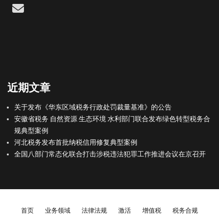
Email
近期文章
关于发布《华东区域税务行政处罚裁量基准》的公告
安徽省税务 自然资源 生态环境 水利部门联合发布绿色转型税务合
规典型案例
河北税务发布首批纳税信用修复典型案例
全国八部门常态化联合打击涉税违法犯罪工作推进会议在京召开
Footer menu
首页
业务领域
法律法规
激活
增值税
税务合规