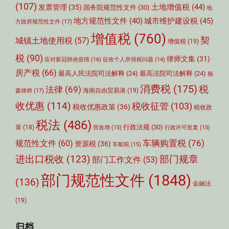
(107)
土地增值税
(44)
发票管理
(35)
国务院规范性文件
(30)
地
城市维护建设税
(45)
地方规范性文件
(40)
方政府规范性文件
(17)
增值税
(760)
契
城镇土地使用税
(57)
增值税
(19)
税
(90)
律师文集
(31)
应对新冠肺炎疫情
(16)
征收个人所得税问题
(14)
房产税
(66)
最高人民法院司法解释
(24)
最高法院司法解释
(24)
杨
消费税
(175)
税
法律
(69)
森律师
(17)
海南自由贸易港
(19)
收优惠
(114)
税收征管
(103)
税收优惠政策
(36)
税收政
税法
(486)
行政法规
(30)
策
(18)
营改增
(15)
行政许可批复
(15)
车辆购置税
(76)
规范性文件
(60)
资源税
(36)
车船税
(15)
部门规章
进出口税收
(123)
部门工作文件
(53)
部门规范性文件
(1848)
(136)
金融法
(19)
归档