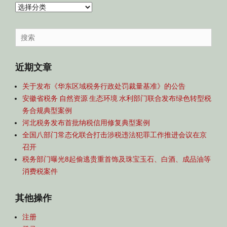
内
容
导
Search
航
for:
近期文章
关于发布《华东区域税务行政处罚裁量基准》的公告
安徽省税务 自然资源 生态环境 水利部门联合发布绿色转型税
务合规典型案例
河北税务发布首批纳税信用修复典型案例
全国八部门常态化联合打击涉税违法犯罪工作推进会议在京
召开
税务部门曝光8起偷逃贵重首饰及珠宝玉石、白酒、成品油等
消费税案件
其他操作
注册