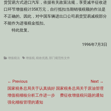
货贸易方式进口汽车，依据有关政策法规，享受减半征收进
口环节增值税计358万元，自行抵扣当期销项税额的作法是
不正确的。因此，对中国车辆进出口公司易货贸易减税部分
不能作为进项税金抵扣。
特此批复。
1996年7月3日
Categories
Tags
增值税法
增值税
,
税收优惠
,
部门规范性文件
文
章
← Previous
Next →
导
Previous
Next
国家税务总局关于认真搞好
国家税务总局关于原油管理
航
post:
post:
增值税稽核分析工作进一步
费征收增值税问题的通知
强化稽核管理的通知