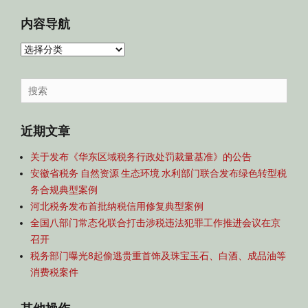
内容导航
内
容
导
Search
航
for:
近期文章
关于发布《华东区域税务行政处罚裁量基准》的公告
安徽省税务 自然资源 生态环境 水利部门联合发布绿色转型税
务合规典型案例
河北税务发布首批纳税信用修复典型案例
全国八部门常态化联合打击涉税违法犯罪工作推进会议在京
召开
税务部门曝光8起偷逃贵重首饰及珠宝玉石、白酒、成品油等
消费税案件