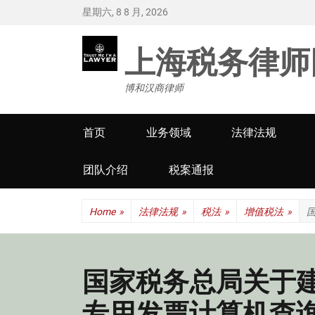
星期六, 8 8 月, 2026
上海税务律师
博和汉商律师
Primary
首页
业务领域
法律法规
menu
团队介绍
税案通报
Home
»
法律法规
»
税法
»
增值税法
»
国家税务总局关于
专用发票计算机查询