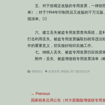
五、对于按规定改版的专用发票，一律按照
单》；对于1994年印制而后又改版的千万元
报清单。
六、建立丢失被盗专用发票查询系统，是利
打击利用丢失、被盗专用发票骗取扣税等违法
作的重要意义，切实做好组织实施工作。
七、纳税人丢失、被盗专用发票仍应按原规
附件：丢失、被盗增值税专用发票清单（
Categories
Tags
增值税法
发票管理
,
增值税
,
部门规范性文件
文
← Previous
章
Previous
国家税务总局公告（对大面额版增值税专用
导