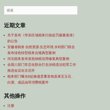
容
导
Search
航
for:
近期文章
关于发布《华东区域税务行政处罚裁量基准》
的公告
安徽省税务 自然资源 生态环境 水利部门联合
发布绿色转型税务合规典型案例
河北税务发布首批纳税信用修复典型案例
全国八部门常态化联合打击涉税违法犯罪工作
推进会议在京召开
税务部门曝光8起偷逃贵重首饰及珠宝玉石、
白酒、成品油等消费税案件
其他操作
注册