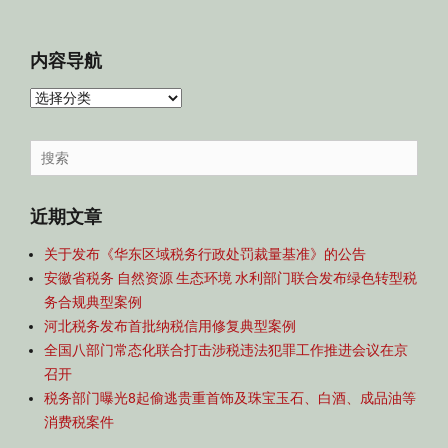
内容导航
内
容
导
Search
航
for:
近期文章
关于发布《华东区域税务行政处罚裁量基准》的公告
安徽省税务 自然资源 生态环境 水利部门联合发布绿色转型税
务合规典型案例
河北税务发布首批纳税信用修复典型案例
全国八部门常态化联合打击涉税违法犯罪工作推进会议在京
召开
税务部门曝光8起偷逃贵重首饰及珠宝玉石、白酒、成品油等
消费税案件