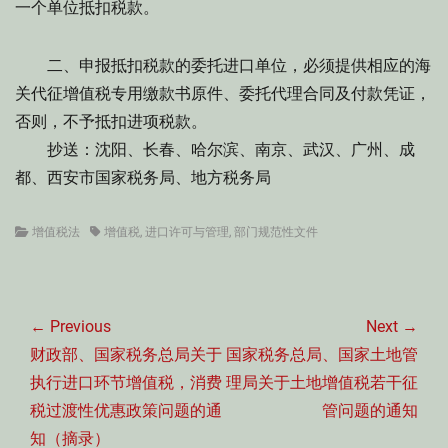
一个单位抵扣税款。
二、申报抵扣税款的委托进口单位，必须提供相应的海
关代征增值税专用缴款书原件、委托代理合同及付款凭证，
否则，不予抵扣进项税款。
抄送：沈阳、长春、哈尔滨、南京、武汉、广州、成
都、西安市国家税务局、地方税务局
Categories
Tags
增值税法
增值税
,
进口许可与管理
,
部门规范性文件
文
章
← Previous
Next →
导
Previous
Next
财政部、国家税务总局关于
国家税务总局、国家土地管
航
post:
post:
执行进口环节增值税，消费
理局关于土地增值税若干征
税过渡性优惠政策问题的通
管问题的通知
知（摘录）