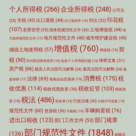
个人所得税
(266)
企业所得税
(248)
公司法
印花税
关税
(43)
出口退税
(44)
刑法
(32)
(25)
出口退税率
(16)
(107)
土地增值税
(44)
发票管理
(35)
国务院规范性文件
(30)
地
城市维护建设税
(45)
地方规范性文件
(40)
方政府规范性文件
(17)
增值税
(760)
契
城镇土地使用税
(57)
增值税
(19)
税
(90)
律师文集
(31)
应对新冠肺炎疫情
(16)
征收个人所得税问题
(14)
房产税
(66)
最高人民法院司法解释
(24)
最高法院司法解释
(24)
杨
消费税
(175)
税
法律
(69)
森律师
(17)
海南自由贸易港
(19)
收优惠
(114)
税收征管
(103)
税收优惠政策
(36)
税收政
税法
(486)
行政法规
(30)
策
(18)
营改增
(15)
行政许可批复
(15)
车辆购置税
(76)
规范性文件
(60)
资源税
(36)
车船税
(15)
部门规章
进出口税收
(123)
部门工作文件
(53)
部门规范性文件
(1848)
(136)
金融法