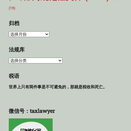
(19)
归档
归
档
法规库
法
规
库
税语
世界上只有两件事是不可避免的，那就是税收和死亡。
微信号：taxlawyer