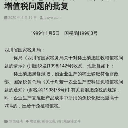
增值税问题的批复
Posted
Author
2020 年 4 月 19 日
lawyersam
on
1999年1月5日 国税函[1999]3号
四川省国家税务局：
你局《四川省国家税务局关于对稀土磷肥征收增值税问
题的请示》(川国税发[1998]142号)收悉。现批复如下：
稀土磷肥属复混肥，如企业生产的稀土磷肥符合财政
部、国家税务总局《关于对若干农业生产资料征免增值税问
题的通知》(财税字[1998]78号)中有关复混肥免税的规定，
即：企业生产复混肥产品成本中所用的免税化肥比重高于
70%的，应给予免征增值税。
Categories
Tags
增值税法
增值税
,
税收优惠
,
部门规范性文件