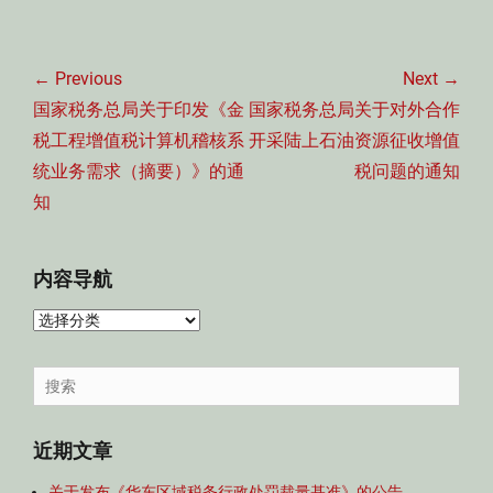
文
章
← Previous
Next →
导
Previous
Next
国家税务总局关于印发《金
国家税务总局关于对外合作
航
post:
post:
税工程增值税计算机稽核系
开采陆上石油资源征收增值
统业务需求（摘要）》的通
税问题的通知
知
内容导航
内
容
导
Search
航
for:
近期文章
关于发布《华东区域税务行政处罚裁量基准》的公告