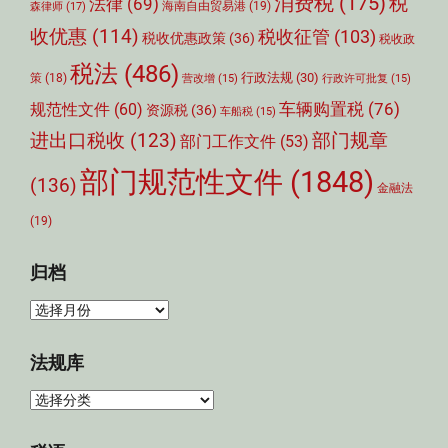
消费税
(175)
税
法律
(69)
森律师
(17)
海南自由贸易港
(19)
收优惠
(114)
税收征管
(103)
税收优惠政策
(36)
税收政
税法
(486)
行政法规
(30)
策
(18)
营改增
(15)
行政许可批复
(15)
车辆购置税
(76)
规范性文件
(60)
资源税
(36)
车船税
(15)
部门规章
进出口税收
(123)
部门工作文件
(53)
部门规范性文件
(1848)
(136)
金融法
(19)
归档
归
档
法规库
法
规
库