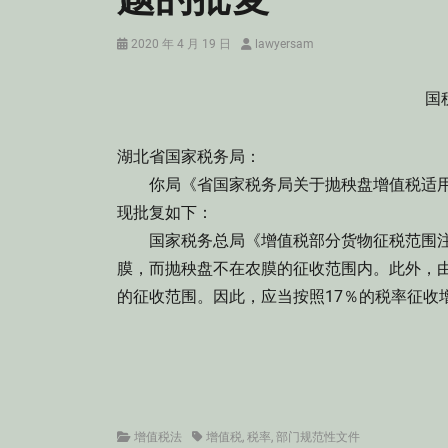
Posted
Author
2020 年 4 月 19 日
lawyersam
on
国税
湖北省国家税务局：
你局《省国家税务局关于抛秧盘增值税适用税率问
现批复如下：
国家税务总局《增值税部分货物征税范围注释》(
膜，而抛秧盘不在农膜的征收范围内。此外，
的征收范围。因此，应当按照17％的税率征收
国家税
1998年
Categories
Tags
增值税法
增值税
,
税率
,
部门规范性文件