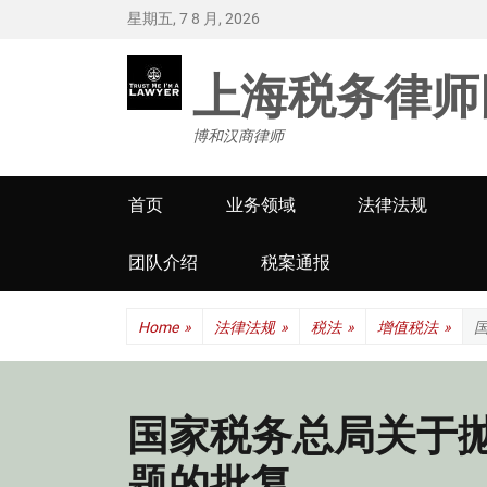
星期五, 7 8 月, 2026
上海税务律师
博和汉商律师
Primary
首页
业务领域
法律法规
menu
团队介绍
税案通报
Home
»
法律法规
»
税法
»
增值税法
»
国家税务总局关于
题的批复