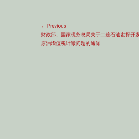
文
← Previous
章
Previous
财政部、国家税务总局关于二连石油勘探开
导
post:
原油增值税计缴问题的通知
航