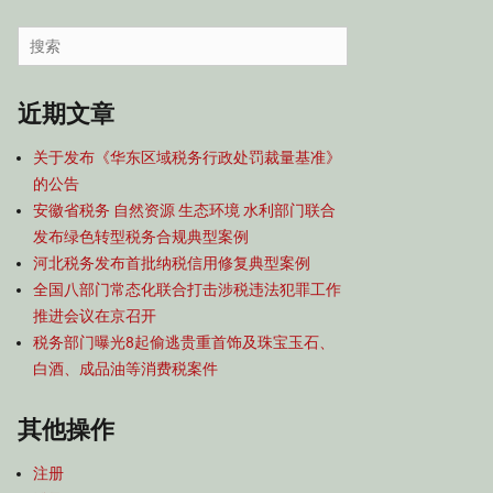
容
导
Search
航
for:
近期文章
关于发布《华东区域税务行政处罚裁量基准》
的公告
安徽省税务 自然资源 生态环境 水利部门联合
发布绿色转型税务合规典型案例
河北税务发布首批纳税信用修复典型案例
全国八部门常态化联合打击涉税违法犯罪工作
推进会议在京召开
税务部门曝光8起偷逃贵重首饰及珠宝玉石、
白酒、成品油等消费税案件
其他操作
注册