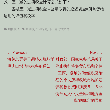
减。应冲减的进项税金计算公式如下：
当期应冲减进项税金＝当期取得的返还资金×所购货物
适用的增值税税率
Categories
Tags
增值税法
增值税
,
平销行为
,
部门规范性文件
文
章
← Previous
Next →
导
Previous
Next
海关总署关于调整未脱脂羊
财政部、国家税务总局关于
航
post:
post:
毛进口增值税税率的通知
停止执行将集贸市场和个体
工商户缴纳的“增值税及附
征的个人所得税城市维护建
设税教育费附加按５：５比
例分别入中央金库和地方金
库”的规定的通知