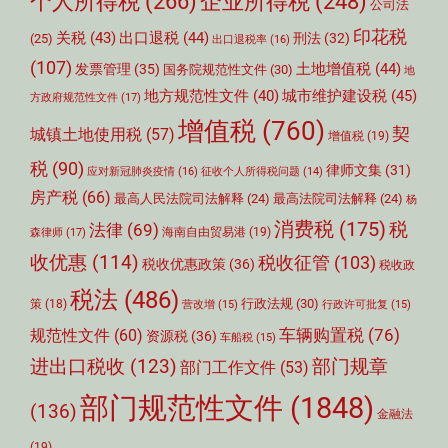
个人所得税
(266)
企业所得税
(248)
公司法
印花税
关税
(43)
出口退税
(44)
刑法
(32)
(25)
出口退税率
(16)
(107)
土地增值税
(44)
发票管理
(35)
国务院规范性文件
(30)
地
城市维护建设税
(45)
地方规范性文件
(40)
方政府规范性文件
(17)
增值税
(760)
契
城镇土地使用税
(57)
增值税
(19)
税
(90)
律师文集
(31)
应对新冠肺炎疫情
(16)
征收个人所得税问题
(14)
房产税
(66)
最高人民法院司法解释
(24)
最高法院司法解释
(24)
杨
消费税
(175)
税
法律
(69)
森律师
(17)
海南自由贸易港
(19)
收优惠
(114)
税收征管
(103)
税收优惠政策
(36)
税收政
税法
(486)
行政法规
(30)
策
(18)
营改增
(15)
行政许可批复
(15)
车辆购置税
(76)
规范性文件
(60)
资源税
(36)
车船税
(15)
部门规章
进出口税收
(123)
部门工作文件
(53)
部门规范性文件
(1848)
(136)
金融法
(19)