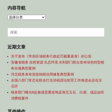
内容导航
内
容
导
Search
航
for:
近期文章
关于发布《华东区域税务行政处罚裁量基准》的公告
安徽省税务 自然资源 生态环境 水利部门联合发布绿色转型税
务合规典型案例
河北税务发布首批纳税信用修复典型案例
全国八部门常态化联合打击涉税违法犯罪工作推进会议在京
召开
税务部门曝光8起偷逃贵重首饰及珠宝玉石、白酒、成品油等
消费税案件
其他操作