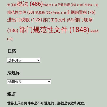
税法
(486)
行政法规
(30)
策
(18)
营改增
(15)
行政许可批复
(15)
车辆购置税
(76)
规范性文件
(60)
资源税
(36)
车船税
(15)
部门规章
进出口税收
(123)
部门工作文件
(53)
部门规范性文件
(1848)
(136)
金融法
(19)
归档
归
档
法规库
法
规
库
税语
世界上只有两件事是不可避免的，那就是税收和死亡。