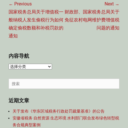
章
← Previous
Next →
导
Previous
Next
国家税务总局关于增值税一
财政部、国家税务总局关于
航
post:
post:
般纳税人发生偷税行为如何
免征农村电网维护费增值税
确定偷税数额和补税罚款的
问题的通知
通知
内容导航
内
容
导
Search
航
for:
近期文章
关于发布《华东区域税务行政处罚裁量基准》的公告
安徽省税务 自然资源 生态环境 水利部门联合发布绿色转型税
务合规典型案例