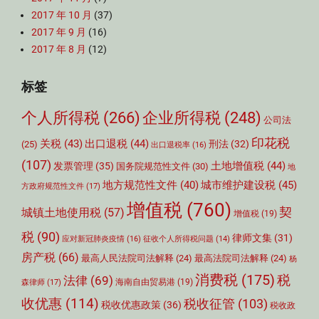
2017 年 10 月
(37)
2017 年 9 月
(16)
2017 年 8 月
(12)
标签
个人所得税
(266)
企业所得税
(248)
公司法
印花税
关税
(43)
出口退税
(44)
刑法
(32)
(25)
出口退税率
(16)
(107)
土地增值税
(44)
发票管理
(35)
国务院规范性文件
(30)
地
城市维护建设税
(45)
地方规范性文件
(40)
方政府规范性文件
(17)
增值税
(760)
契
城镇土地使用税
(57)
增值税
(19)
税
(90)
律师文集
(31)
应对新冠肺炎疫情
(16)
征收个人所得税问题
(14)
房产税
(66)
最高人民法院司法解释
(24)
最高法院司法解释
(24)
杨
消费税
(175)
税
法律
(69)
森律师
(17)
海南自由贸易港
(19)
收优惠
(114)
税收征管
(103)
税收优惠政策
(36)
税收政