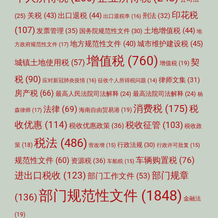
印花税
关税
(43)
出口退税
(44)
刑法
(32)
(25)
出口退税率
(16)
(107)
土地增值税
(44)
发票管理
(35)
国务院规范性文件
(30)
地
城市维护建设税
(45)
地方规范性文件
(40)
方政府规范性文件
(17)
增值税
(760)
契
城镇土地使用税
(57)
增值税
(19)
税
(90)
律师文集
(31)
应对新冠肺炎疫情
(16)
征收个人所得税问题
(14)
房产税
(66)
最高人民法院司法解释
(24)
最高法院司法解释
(24)
杨
消费税
(175)
税
法律
(69)
森律师
(17)
海南自由贸易港
(19)
收优惠
(114)
税收征管
(103)
税收优惠政策
(36)
税收政
税法
(486)
行政法规
(30)
策
(18)
营改增
(15)
行政许可批复
(15)
车辆购置税
(76)
规范性文件
(60)
资源税
(36)
车船税
(15)
部门规章
进出口税收
(123)
部门工作文件
(53)
部门规范性文件
(1848)
(136)
金融法
(19)