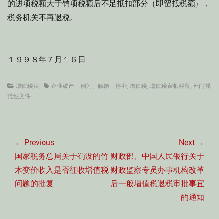
的进项税额大于销项税额后不足抵扣部分（即留抵税额），
税务机关不再退税。
１９９８年７月１６日
Categories
Tags
增值税法
企业破产、倒闭、解散、停业
,
增值税
,
增值税留抵税额
,
部门规
范性文件
文
章
← Previous
Next →
导
Previous
Next
国家税务总局关于罚没的竹
财政部、中国人民银行关于
航
post:
post:
木变价收入是否征收增值税
财政监察专员办事机构改革
问题的批复
后一般增值税退税审批事宜
的通知