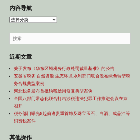
内容导航
内
容
导
Search
航
for:
近期文章
关于发布《华东区域税务行政处罚裁量基准》的公告
安徽省税务 自然资源 生态环境 水利部门联合发布绿色转型税
务合规典型案例
河北税务发布首批纳税信用修复典型案例
全国八部门常态化联合打击涉税违法犯罪工作推进会议在京
召开
税务部门曝光8起偷逃贵重首饰及珠宝玉石、白酒、成品油等
消费税案件
其他操作