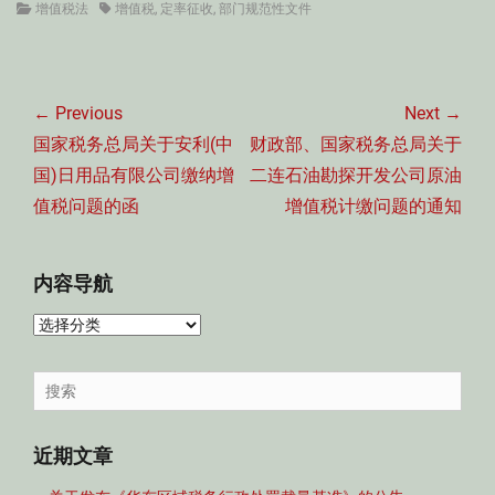
Categories
Tags
增值税法
增值税
,
定率征收
,
部门规范性文件
文
章
← Previous
Next →
导
Previous
Next
国家税务总局关于安利(中
财政部、国家税务总局关于
航
post:
post:
国)日用品有限公司缴纳增
二连石油勘探开发公司原油
值税问题的函
增值税计缴问题的通知
内容导航
内
容
导
Search
航
for:
近期文章