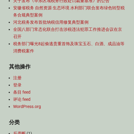
关于发布《华东区域税务行政处罚裁量基准》的公告
安徽省税务 自然资源 生态环境 水利部门联合发布绿色转型税
务合规典型案例
河北税务发布首批纳税信用修复典型案例
全国八部门常态化联合打击涉税违法犯罪工作推进会议在京
召开
税务部门曝光8起偷逃贵重首饰及珠宝玉石、白酒、成品油等
消费税案件
其他操作
注册
登录
条目 feed
评论 feed
WordPress.org
分类
反垄断
(1)