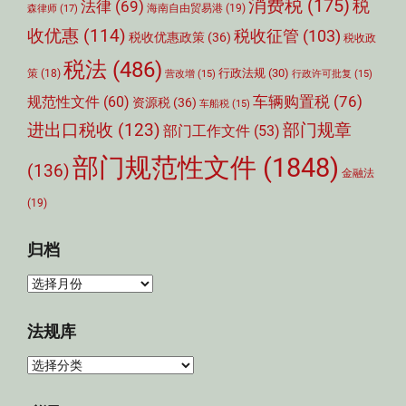
消费税
(175)
税
法律
(69)
森律师
(17)
海南自由贸易港
(19)
收优惠
(114)
税收征管
(103)
税收优惠政策
(36)
税收政
税法
(486)
行政法规
(30)
策
(18)
营改增
(15)
行政许可批复
(15)
车辆购置税
(76)
规范性文件
(60)
资源税
(36)
车船税
(15)
部门规章
进出口税收
(123)
部门工作文件
(53)
部门规范性文件
(1848)
(136)
金融法
(19)
归档
归
档
法规库
法
规