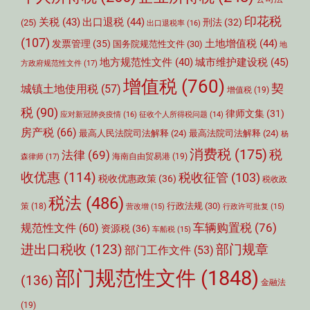
印花税
关税
(43)
出口退税
(44)
刑法
(32)
(25)
出口退税率
(16)
(107)
土地增值税
(44)
发票管理
(35)
国务院规范性文件
(30)
地
城市维护建设税
(45)
地方规范性文件
(40)
方政府规范性文件
(17)
增值税
(760)
契
城镇土地使用税
(57)
增值税
(19)
税
(90)
律师文集
(31)
应对新冠肺炎疫情
(16)
征收个人所得税问题
(14)
房产税
(66)
最高人民法院司法解释
(24)
最高法院司法解释
(24)
杨
消费税
(175)
税
法律
(69)
森律师
(17)
海南自由贸易港
(19)
收优惠
(114)
税收征管
(103)
税收优惠政策
(36)
税收政
税法
(486)
行政法规
(30)
策
(18)
营改增
(15)
行政许可批复
(15)
车辆购置税
(76)
规范性文件
(60)
资源税
(36)
车船税
(15)
部门规章
进出口税收
(123)
部门工作文件
(53)
部门规范性文件
(1848)
(136)
金融法
(19)