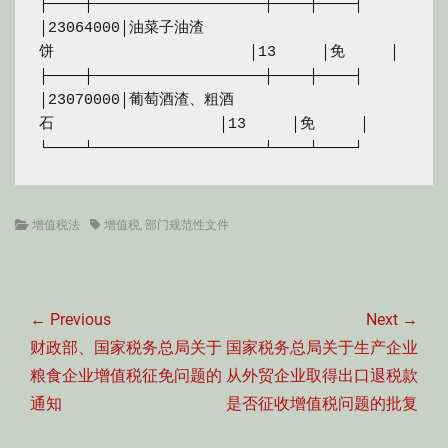
├────┼───────────────────┼────┼────┤

│23064000│油菜子油渣
饼　　　　　　　　　　　　　│13　　　│免　　　│

├────┼───────────────────┼────┼────┤

│23070000│葡萄酒渣、粗酒
石　　　　　　　　　　　│13　　　│免　　　│

└────┴───────────────────┴────┴────┘
Categories
Tags
增值税法
增值税
,
部门规范性文件
文
章
← Previous
Next →
导
Previous
Next
财政部、国家税务总局关于
国家税务总局关于生产企业
航
post:
post:
粮食企业增值税征免问题的
从外贸企业取得出口退税款
通知
是否征收增值税问题的批复