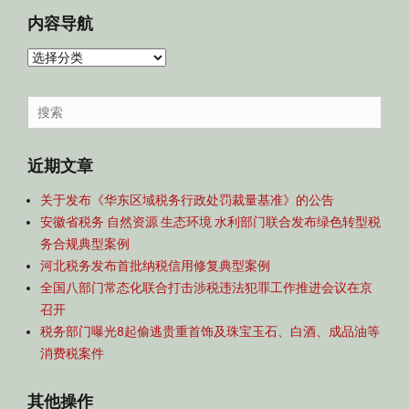
内容导航
内
容
导
Search
航
for:
近期文章
关于发布《华东区域税务行政处罚裁量基准》的公告
安徽省税务 自然资源 生态环境 水利部门联合发布绿色转型税
务合规典型案例
河北税务发布首批纳税信用修复典型案例
全国八部门常态化联合打击涉税违法犯罪工作推进会议在京
召开
税务部门曝光8起偷逃贵重首饰及珠宝玉石、白酒、成品油等
消费税案件
其他操作