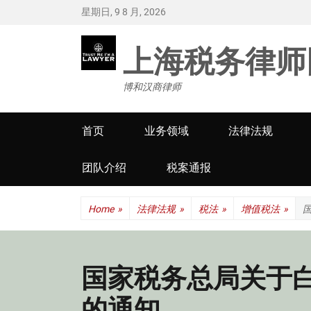
星期日, 9 8 月, 2026
上海税务律师
博和汉商律师
Primary
首页
业务领域
法律法规
menu
团队介绍
税案通报
Home
»
法律法规
»
税法
»
增值税法
»
国家税务总局关于
的通知