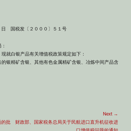
７日 国税发〔２０００〕５１号
局：
现就白银产品有关增值税政策规定如下：
的银精矿含银、其他有色金属精矿含银、冶炼中间产品含
Next →
Next
题的批
财政部、国家税务总局关于民航进口直升机征收进
post:
口增值税问题的通知