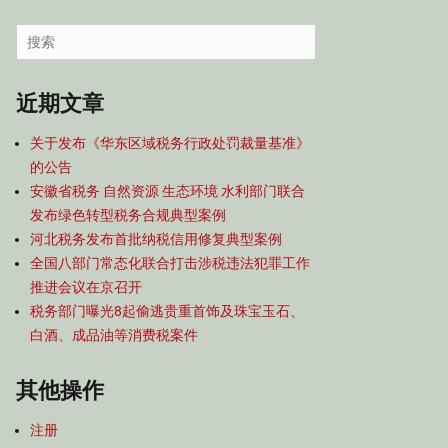
容
导
Search
航
for:
近期文章
关于发布《华东区域税务行政处罚裁量基准》
的公告
安徽省税务 自然资源 生态环境 水利部门联合
发布绿色转型税务合规典型案例
河北税务发布首批纳税信用修复典型案例
全国八部门常态化联合打击涉税违法犯罪工作
推进会议在京召开
税务部门曝光8起偷逃贵重首饰及珠宝玉石、
白酒、成品油等消费税案件
其他操作
注册