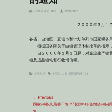
Posted
Author
2020 年 4 月 18 日
lawyersam
on
２０００年３月１
各省、自治区、直辖市和计划单列市国家税务
根据国务院关于白银管理体制改革的指示，
自２０００年１月１日起，对企业生产销售
银及成品银恢复征收增值税。
Categories
Tags
增值税法
增值税
,
白银
,
部门规范性文件
文
← Previous
章
Previous
国家税务总局关于复合预混料征免增值税问
导
post:
复