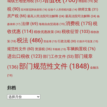
增值税
(760)
契
城镇土地使用税
(57)
增值税
(19)
税
(90)
律师文集
(31)
应对新冠肺炎疫情
(16)
征收个人所得税问题
(14)
房产税
(66)
最高人民法院司法解释
(24)
最高法院司法解释
(24)
杨
消费税
(175)
税
法律
(69)
森律师
(17)
海南自由贸易港
(19)
收优惠
(114)
税收征管
(103)
税收优惠政策
(36)
税收政
税法
(486)
行政法规
(30)
策
(18)
营改增
(15)
行政许可批复
(15)
车辆购置税
(76)
规范性文件
(60)
资源税
(36)
车船税
(15)
部门规章
进出口税收
(123)
部门工作文件
(53)
部门规范性文件
(1848)
(136)
金融法
(19)
归档
归
档