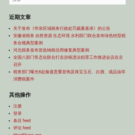
航
for:
近期文章
关于发布《华东区域税务行政处罚裁量基准》的公告
安徽省税务 自然资源 生态环境 水利部门联合发布绿色转型税
务合规典型案例
河北税务发布首批纳税信用修复典型案例
全国八部门常态化联合打击涉税违法犯罪工作推进会议在京
召开
税务部门曝光8起偷逃贵重首饰及珠宝玉石、白酒、成品油等
消费税案件
其他操作
注册
登录
条目 feed
评论 feed