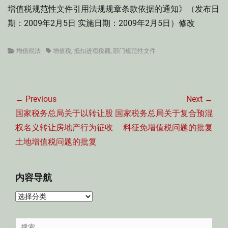
增值税规范性文件引用法规规章条款依据的通知》（发布日
期：2009年2月5日 实施日期：2009年2月5日）修改
Categories
Tags
增值税法
增值税
,
抵扣进项税额
,
部门规范性文件
文
章
← Previous
Next →
导
Previous
Next
国家税务总局关于以转让股
国家税务总局关于复合预混
航
post:
post:
权名义转让房地产行为征收
料征免增值税问题的批复
土地增值税问题的批复
内容导航
内
容
导
Search