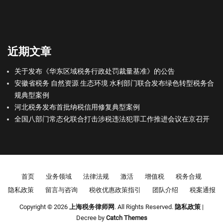
近期文章
关于发布《华东区域税务行政处罚裁量基准》的公告
安徽省税务 自然资源 生态环境 水利部门联合发布绿色转型税务合
规典型案例
河北税务发布首批纳税信用修复典型案例
全国八部门常态化联合打击涉税违法犯罪工作推进会议在京召开
Footer menu
首页
业务领域
法律法规
激活
增值税
税务合规
隐私政策
留言与咨询
税收优惠政策指引
团队介绍
税案通报
Copyright © 2026
上海税务律师网
. All Rights Reserved.
隐私政策
|
Decree by
Catch Themes