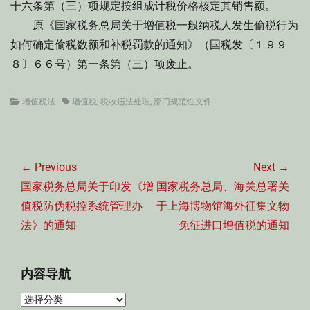
十六条第（三）项规定按组成计税价格核定其销售额。
原《国家税务总局关于增值税一般纳税人发生偷税行为
如何确定偷税数额和补税罚款的通知》（国税发〔１９９
８〕６６号）第一条第（三）项废止。
Categories
Tags
增值税法
增值税
,
税收违法处理
,
部门规范性文件
文
章
← Previous
Next →
导
Previous
Next
国家税务总局关于印发《增
国家税务总局、海关总署关
航
post:
post:
值税防伪税控系统管理办
于上海博物馆海外征集文物
法》的通知
免征进口增值税的通知
内容导航
内