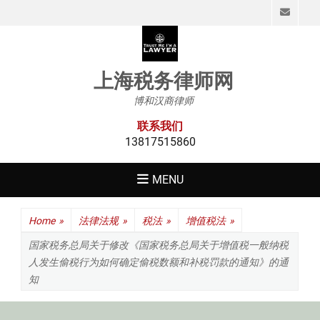
Emai
上海税务律师网
博和汉商律师
联系我们
13817515860
MENU
Home
»
法律法规
»
税法
»
增值税法
»
国家税务总局关于修改《国家税务总局关于增值税一般纳税
人发生偷税行为如何确定偷税数额和补税罚款的通知》的通
知