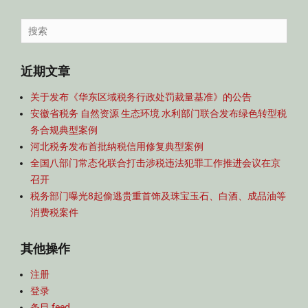
容
导
Search
航
for:
近期文章
关于发布《华东区域税务行政处罚裁量基准》的公告
安徽省税务 自然资源 生态环境 水利部门联合发布绿色转型税
务合规典型案例
河北税务发布首批纳税信用修复典型案例
全国八部门常态化联合打击涉税违法犯罪工作推进会议在京
召开
税务部门曝光8起偷逃贵重首饰及珠宝玉石、白酒、成品油等
消费税案件
其他操作
注册
登录
条目 feed