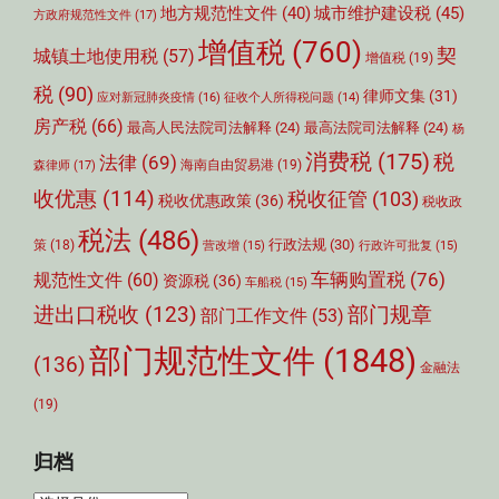
城市维护建设税
(45)
地方规范性文件
(40)
方政府规范性文件
(17)
增值税
(760)
契
城镇土地使用税
(57)
增值税
(19)
税
(90)
律师文集
(31)
应对新冠肺炎疫情
(16)
征收个人所得税问题
(14)
房产税
(66)
最高人民法院司法解释
(24)
最高法院司法解释
(24)
杨
消费税
(175)
税
法律
(69)
森律师
(17)
海南自由贸易港
(19)
收优惠
(114)
税收征管
(103)
税收优惠政策
(36)
税收政
税法
(486)
行政法规
(30)
策
(18)
营改增
(15)
行政许可批复
(15)
车辆购置税
(76)
规范性文件
(60)
资源税
(36)
车船税
(15)
部门规章
进出口税收
(123)
部门工作文件
(53)
部门规范性文件
(1848)
(136)
金融法
(19)
归档