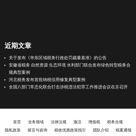
近期文章
关于发布《华东区域税务行政处罚裁量基准》的公告
安徽省税务 自然资源 生态环境 水利部门联合发布绿色转型税务合
规典型案例
河北税务发布首批纳税信用修复典型案例
全国八部门常态化联合打击涉税违法犯罪工作推进会议在京召开
Footer menu
首页
业务领域
法律法规
激活
增值税
税务合规
隐私政策
留言与咨询
税收优惠政策指引
团队介绍
税案通报