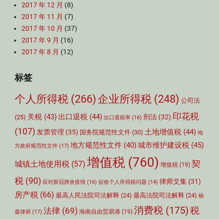
2017 年 12 月
(8)
2017 年 11 月
(7)
2017 年 10 月
(37)
2017 年 9 月
(16)
2017 年 8 月
(12)
标签
个人所得税
(266)
企业所得税
(248)
公司法
印花税
关税
(43)
出口退税
(44)
刑法
(32)
(25)
出口退税率
(16)
(107)
土地增值税
(44)
发票管理
(35)
国务院规范性文件
(30)
地
城市维护建设税
(45)
地方规范性文件
(40)
方政府规范性文件
(17)
增值税
(760)
契
城镇土地使用税
(57)
增值税
(19)
税
(90)
律师文集
(31)
应对新冠肺炎疫情
(16)
征收个人所得税问题
(14)
房产税
(66)
最高人民法院司法解释
(24)
最高法院司法解释
(24)
杨
消费税
(175)
税
法律
(69)
森律师
(17)
海南自由贸易港
(19)