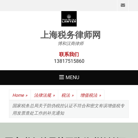
Emai
上海税务律师网
博和汉商律师
联系我们
13817515860
MENU
Home
»
法律法规
»
税法
»
增值税法
»
国家税务总局关于防伪税控认证不符合和密文有误增值税专
用发票查处工作的补充通知