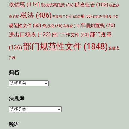
收优惠
(114)
税收征管
(103)
税收优惠政策
(36)
税收政
税法
(486)
行政法规
(30)
策
(18)
营改增
(15)
行政许可批复
(15)
车辆购置税
(76)
规范性文件
(60)
资源税
(36)
车船税
(15)
部门规章
进出口税收
(123)
部门工作文件
(53)
部门规范性文件
(1848)
(136)
金融法
(19)
归档
归
档
法规库
法
规
库
税语