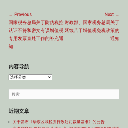
文
章
← Previous
Next →
导
Previous
Next
国家税务总局关于防伪税控
财政部、国家税务总局关于
航
post:
post:
认证不符和密文有误增值税
延续苦于增值税免税政策的
专用发票查处工作的补充通
通知
知
内容导航
内
容
导
Search
航
for:
近期文章
关于发布《华东区域税务行政处罚裁量基准》的公告