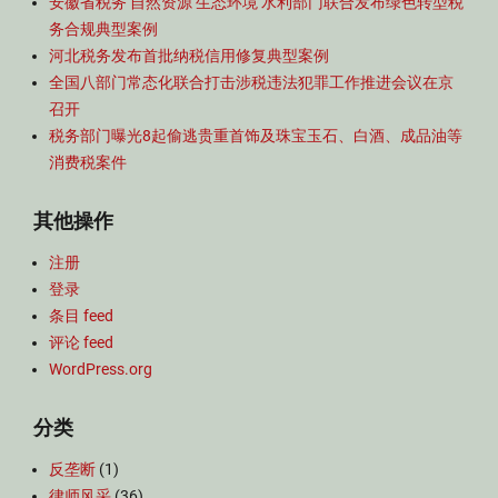
安徽省税务 自然资源 生态环境 水利部门联合发布绿色转型税
务合规典型案例
河北税务发布首批纳税信用修复典型案例
全国八部门常态化联合打击涉税违法犯罪工作推进会议在京
召开
税务部门曝光8起偷逃贵重首饰及珠宝玉石、白酒、成品油等
消费税案件
其他操作
注册
登录
条目 feed
评论 feed
WordPress.org
分类
反垄断
(1)
律师风采
(36)