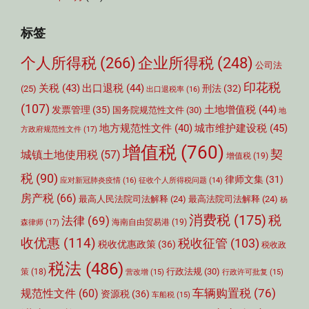
标签
个人所得税
(266)
企业所得税
(248)
公司法
印花税
关税
(43)
出口退税
(44)
刑法
(32)
(25)
出口退税率
(16)
(107)
土地增值税
(44)
发票管理
(35)
国务院规范性文件
(30)
地
城市维护建设税
(45)
地方规范性文件
(40)
方政府规范性文件
(17)
增值税
(760)
契
城镇土地使用税
(57)
增值税
(19)
税
(90)
律师文集
(31)
应对新冠肺炎疫情
(16)
征收个人所得税问题
(14)
房产税
(66)
最高人民法院司法解释
(24)
最高法院司法解释
(24)
杨
消费税
(175)
税
法律
(69)
森律师
(17)
海南自由贸易港
(19)
收优惠
(114)
税收征管
(103)
税收优惠政策
(36)
税收政
税法
(486)
行政法规
(30)
策
(18)
营改增
(15)
行政许可批复
(15)
车辆购置税
(76)
规范性文件
(60)
资源税
(36)
车船税
(15)