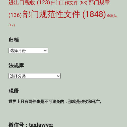
部门规章
进出口税收
(123)
部门工作文件
(53)
部门规范性文件
(1848)
(136)
金融法
(19)
归档
归
档
法规库
法
规
库
税语
世界上只有两件事是不可避免的，那就是税收和死亡。
微信号：taxlawyer