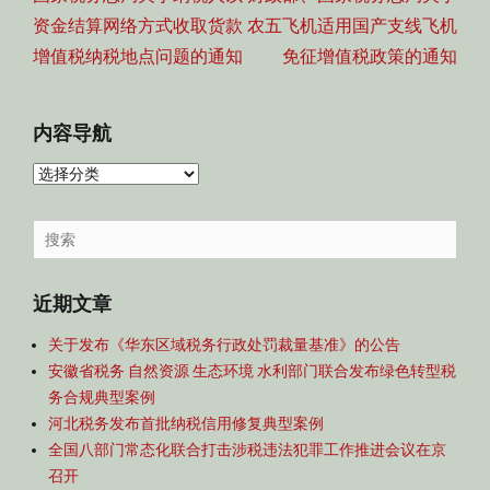
航
post:
post:
资金结算网络方式收取货款
农五飞机适用国产支线飞机
增值税纳税地点问题的通知
免征增值税政策的通知
内容导航
内
容
导
Search
航
for:
近期文章
关于发布《华东区域税务行政处罚裁量基准》的公告
安徽省税务 自然资源 生态环境 水利部门联合发布绿色转型税
务合规典型案例
河北税务发布首批纳税信用修复典型案例
全国八部门常态化联合打击涉税违法犯罪工作推进会议在京
召开