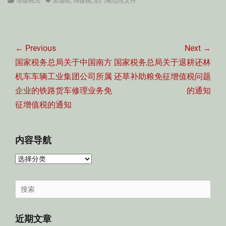
Categories
Tags
增值税法
加油站
,
增值税
,
部门规范性文件
文
章
← Previous
Next →
导
Previous
Next
国家税务总局关于中国南方
国家税务总局关于退耕还林
航
post:
post:
机车车辆工业集团公司所属
还草补助粮免征增值税问题
企业的铁路货车修理业务免
的通知
征增值税的通知
内容导航
内
容
导
Search
航
for:
近期文章