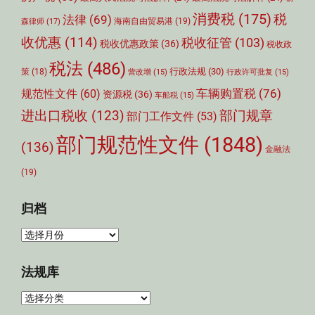
消费税
(175)
税
法律
(69)
森律师
(17)
海南自由贸易港
(19)
收优惠
(114)
税收征管
(103)
税收优惠政策
(36)
税收政
税法
(486)
行政法规
(30)
策
(18)
营改增
(15)
行政许可批复
(15)
车辆购置税
(76)
规范性文件
(60)
资源税
(36)
车船税
(15)
部门规章
进出口税收
(123)
部门工作文件
(53)
部门规范性文件
(1848)
(136)
金融法
(19)
归档
归
档
法规库
法
规