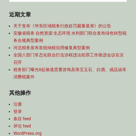
航
for:
近期文章
关于发布《华东区域税务行政处罚裁量基准》的公告
安徽省税务 自然资源 生态环境 水利部门联合发布绿色转型税
务合规典型案例
河北税务发布首批纳税信用修复典型案例
全国八部门常态化联合打击涉税违法犯罪工作推进会议在京
召开
税务部门曝光8起偷逃贵重首饰及珠宝玉石、白酒、成品油等
消费税案件
其他操作
注册
登录
条目 feed
评论 feed
WordPress.org