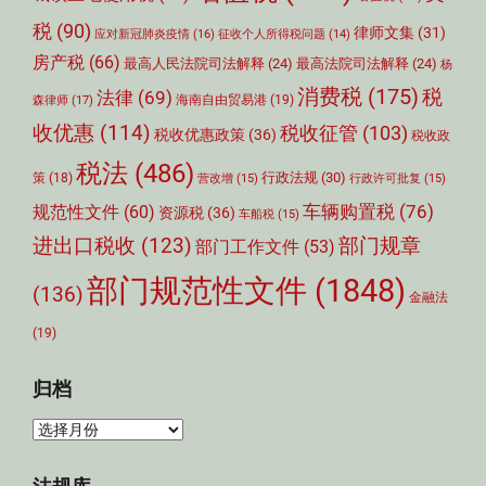
税
(90)
律师文集
(31)
应对新冠肺炎疫情
(16)
征收个人所得税问题
(14)
房产税
(66)
最高人民法院司法解释
(24)
最高法院司法解释
(24)
杨
消费税
(175)
税
法律
(69)
森律师
(17)
海南自由贸易港
(19)
收优惠
(114)
税收征管
(103)
税收优惠政策
(36)
税收政
税法
(486)
行政法规
(30)
策
(18)
营改增
(15)
行政许可批复
(15)
车辆购置税
(76)
规范性文件
(60)
资源税
(36)
车船税
(15)
部门规章
进出口税收
(123)
部门工作文件
(53)
部门规范性文件
(1848)
(136)
金融法
(19)
归档
归
档