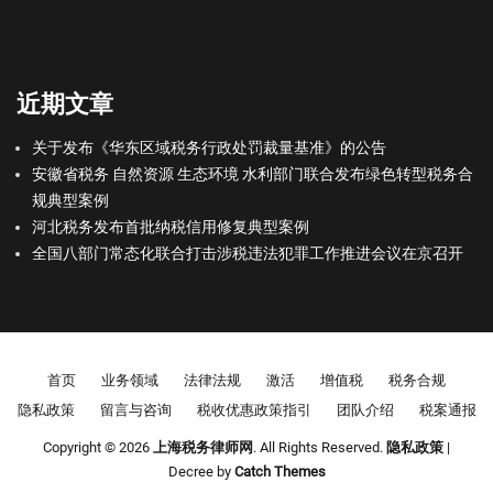
近期文章
关于发布《华东区域税务行政处罚裁量基准》的公告
安徽省税务 自然资源 生态环境 水利部门联合发布绿色转型税务合
规典型案例
河北税务发布首批纳税信用修复典型案例
全国八部门常态化联合打击涉税违法犯罪工作推进会议在京召开
Footer menu
首页
业务领域
法律法规
激活
增值税
税务合规
隐私政策
留言与咨询
税收优惠政策指引
团队介绍
税案通报
Copyright © 2026
上海税务律师网
. All Rights Reserved.
隐私政策
|
Decree by
Catch Themes