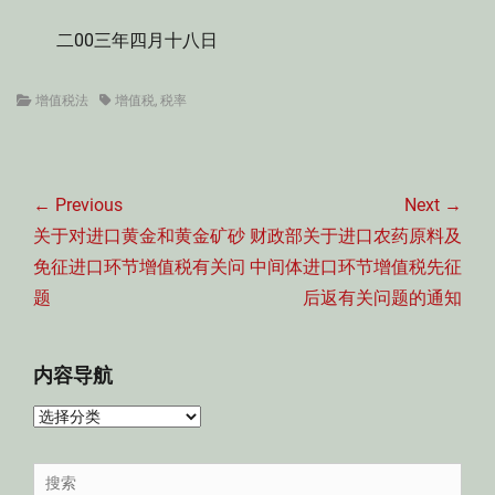
二00三年四月十八日
Categories
Tags
增值税法
增值税
,
税率
文
章
← Previous
Next →
导
Previous
Next
关于对进口黄金和黄金矿砂
财政部关于进口农药原料及
航
post:
post:
免征进口环节增值税有关问
中间体进口环节增值税先征
题
后返有关问题的通知
内容导航
内
容
导
Search