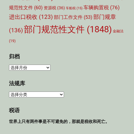
车辆购置税
(76)
规范性文件
(60)
资源税
(36)
车船税
(15)
部门规章
进出口税收
(123)
部门工作文件
(53)
部门规范性文件
(1848)
(136)
金融法
(19)
归档
归
档
法规库
法
规
库
税语
世界上只有两件事是不可避免的，那就是税收和死亡。