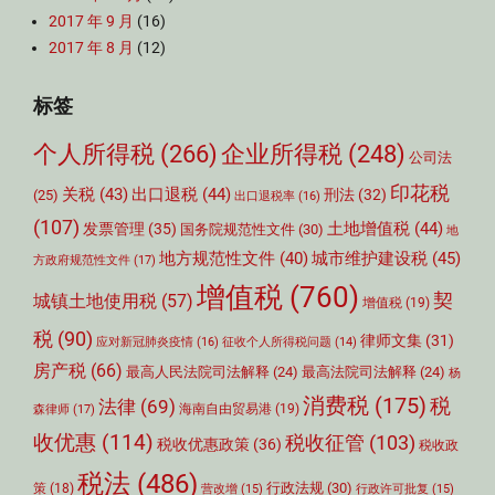
2017 年 9 月
(16)
2017 年 8 月
(12)
标签
个人所得税
(266)
企业所得税
(248)
公司法
印花税
关税
(43)
出口退税
(44)
刑法
(32)
(25)
出口退税率
(16)
(107)
土地增值税
(44)
发票管理
(35)
国务院规范性文件
(30)
地
城市维护建设税
(45)
地方规范性文件
(40)
方政府规范性文件
(17)
增值税
(760)
契
城镇土地使用税
(57)
增值税
(19)
税
(90)
律师文集
(31)
应对新冠肺炎疫情
(16)
征收个人所得税问题
(14)
房产税
(66)
最高人民法院司法解释
(24)
最高法院司法解释
(24)
杨
消费税
(175)
税
法律
(69)
森律师
(17)
海南自由贸易港
(19)
收优惠
(114)
税收征管
(103)
税收优惠政策
(36)
税收政
税法
(486)
行政法规
(30)
策
(18)
营改增
(15)
行政许可批复
(15)