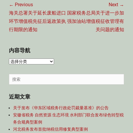
章
← Previous
Next →
导
Previous
Next
海关总署关于延长废船进口
国家税务总局关于进一步加
航
post:
post:
环节增值税先征后返政策执
强加油站增值税征收管理有
行期限的通知
关问题的通知
内容导航
内
容
导
Search
航
for:
近期文章
关于发布《华东区域税务行政处罚裁量基准》的公告
安徽省税务 自然资源 生态环境 水利部门联合发布绿色转型税
务合规典型案例
河北税务发布首批纳税信用修复典型案例