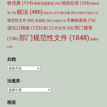
收优惠
(114)
税收征管
(103)
税收优惠政策
(36)
税收政
税法
(486)
行政法规
(30)
策
(18)
营改增
(15)
行政许可批复
(15)
车辆购置税
(76)
规范性文件
(60)
资源税
(36)
车船税
(15)
部门规章
进出口税收
(123)
部门工作文件
(53)
部门规范性文件
(1848)
(136)
金融法
(19)
归档
归
档
法规库
法
规
库
税语