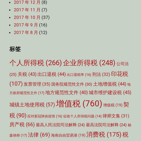
2017 年 12 月
(8)
2017 年 11 月
(7)
2017 年 10 月
(37)
2017 年 9 月
(16)
2017 年 8 月
(12)
标签
个人所得税
(266)
企业所得税
(248)
公司法
印花税
关税
(43)
出口退税
(44)
刑法
(32)
(25)
出口退税率
(16)
(107)
土地增值税
(44)
发票管理
(35)
国务院规范性文件
(30)
地
城市维护建设税
(45)
地方规范性文件
(40)
方政府规范性文件
(17)
增值税
(760)
契
城镇土地使用税
(57)
增值税
(19)
税
(90)
律师文集
(31)
应对新冠肺炎疫情
(16)
征收个人所得税问题
(14)
房产税
(66)
最高人民法院司法解释
(24)
最高法院司法解释
(24)
杨
消费税
(175)
税
法律
(69)
森律师
(17)
海南自由贸易港
(19)