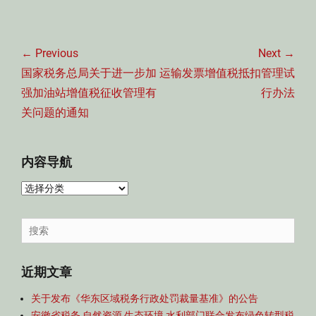
文
章
← Previous
Next →
导
Previous
Next
国家税务总局关于进一步加
运输发票增值税抵扣管理试
航
post:
post:
强加油站增值税征收管理有
行办法
关问题的通知
内容导航
内
容
导
Search
航
for:
近期文章
关于发布《华东区域税务行政处罚裁量基准》的公告
安徽省税务 自然资源 生态环境 水利部门联合发布绿色转型税