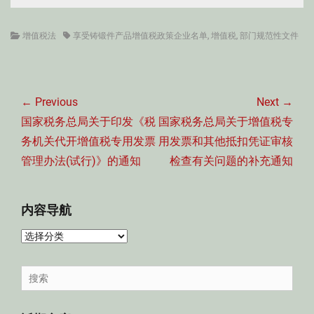
Categories
Tags
增值税法
享受铸锻件产品增值税政策企业名单
,
增值税
,
部门规范性文件
文
章
← Previous
Next →
导
Previous
Next
国家税务总局关于印发《税
国家税务总局关于增值税专
航
post:
post:
务机关代开增值税专用发票
用发票和其他抵扣凭证审核
管理办法(试行)》的通知
检查有关问题的补充通知
内容导航
内
容
导
Search
航
for: