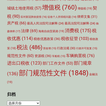
增值税
(760)
契
城镇土地使用税
(57)
增值税
(19)
税
(90)
律师文集
(31)
应对新冠肺炎疫情
(16)
征收个人所得税问题
(14)
房产税
(66)
最高人民法院司法解释
(24)
最高法院司法解释
(24)
杨
消费税
(175)
税
法律
(69)
森律师
(17)
海南自由贸易港
(19)
收优惠
(114)
税收征管
(103)
税收优惠政策
(36)
税收政
税法
(486)
行政法规
(30)
策
(18)
营改增
(15)
行政许可批复
(15)
车辆购置税
(76)
规范性文件
(60)
资源税
(36)
车船税
(15)
部门规章
进出口税收
(123)
部门工作文件
(53)
部门规范性文件
(1848)
(136)
金融法
(19)
归档
归