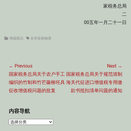
家税务总局
二
00五年一月二十一日
Categories
Tags
增值税法
在华采购物资
文
章
← Previous
Next →
导
Previous
Next
国家税务总局关于农户手工
国家税务总局关于规范填制
航
post:
post:
编织的竹制和竹芒藤柳坯具
海关代征进口增值税专用缴
征收增值税问题的批复
款书抵扣清单问题的通知
内容导航
内
容