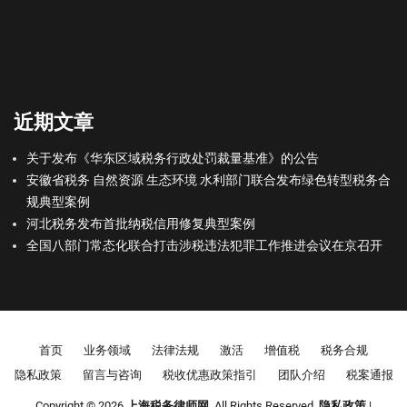
近期文章
关于发布《华东区域税务行政处罚裁量基准》的公告
安徽省税务 自然资源 生态环境 水利部门联合发布绿色转型税务合
规典型案例
河北税务发布首批纳税信用修复典型案例
全国八部门常态化联合打击涉税违法犯罪工作推进会议在京召开
Footer menu
首页
业务领域
法律法规
激活
增值税
税务合规
隐私政策
留言与咨询
税收优惠政策指引
团队介绍
税案通报
Copyright © 2026
上海税务律师网
. All Rights Reserved.
隐私政策
|