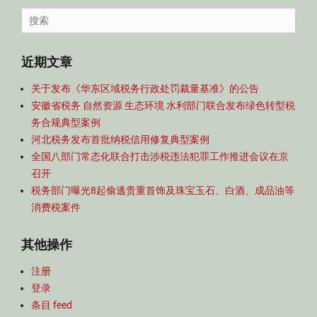
导
Search
航
for:
近期文章
关于发布《华东区域税务行政处罚裁量基准》的公告
安徽省税务 自然资源 生态环境 水利部门联合发布绿色转型税
务合规典型案例
河北税务发布首批纳税信用修复典型案例
全国八部门常态化联合打击涉税违法犯罪工作推进会议在京
召开
税务部门曝光8起偷逃贵重首饰及珠宝玉石、白酒、成品油等
消费税案件
其他操作
注册
登录
条目 feed