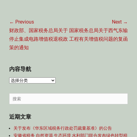
文
章
← Previous
Next →
导
Previous
Next
财政部、国家税务总局关于
国家税务总局关于西气东输
航
post:
post:
停止集成电路增值税退税政
工程有关增值税问题的复函
策的通知
内容导航
内
容
导
Search
航
for:
近期文章
关于发布《华东区域税务行政处罚裁量基准》的公告
安徽省税务 自然资源 生态环境 水利部门联合发布绿色转型税