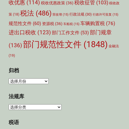
收优惠
(114)
税收征管
(103)
税收优惠政策
(36)
税收政
税法
(486)
行政法规
(30)
策
(18)
营改增
(15)
行政许可批复
(15)
车辆购置税
(76)
规范性文件
(60)
资源税
(36)
车船税
(15)
部门规章
进出口税收
(123)
部门工作文件
(53)
部门规范性文件
(1848)
(136)
金融法
(19)
归档
归
档
法规库
法
规
库
税语