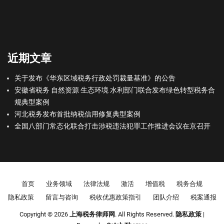
近期文章
关于发布《华东区域税务行政处罚裁量基准》的公告
安徽省税务 自然资源 生态环境 水利部门联合发布绿色转型税务合
规典型案例
河北税务发布首批纳税信用修复典型案例
全国八部门常态化联合打击涉税违法犯罪工作推进会议在京召开
Footer menu
首页
业务领域
法律法规
激活
增值税
税务合规
隐私政策
留言与咨询
税收优惠政策指引
团队介绍
税案通报
Copyright © 2026
上海税务律师网
. All Rights Reserved.
隐私政策
|