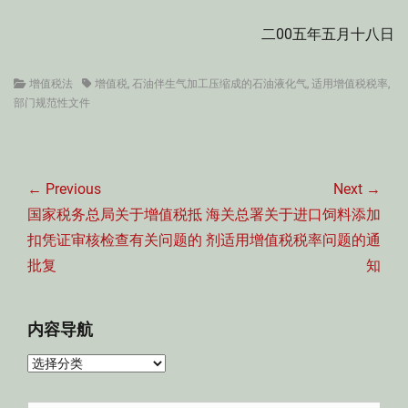
二00五年五月十八日
Categories
Tags
增值税法
增值税
,
石油伴生气加工压缩成的石油液化气
,
适用增值税税率
,
部门规范性文件
文
章
← Previous
Next →
导
Previous
Next
国家税务总局关于增值税抵
海关总署关于进口饲料添加
航
post:
post:
扣凭证审核检查有关问题的
剂适用增值税税率问题的通
批复
知
内容导航
内
容
导