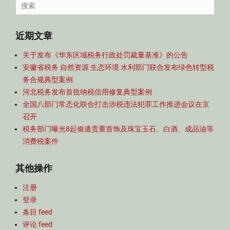
Search
航
for:
近期文章
关于发布《华东区域税务行政处罚裁量基准》的公告
安徽省税务 自然资源 生态环境 水利部门联合发布绿色转型税
务合规典型案例
河北税务发布首批纳税信用修复典型案例
全国八部门常态化联合打击涉税违法犯罪工作推进会议在京
召开
税务部门曝光8起偷逃贵重首饰及珠宝玉石、白酒、成品油等
消费税案件
其他操作
注册
登录
条目 feed
评论 feed