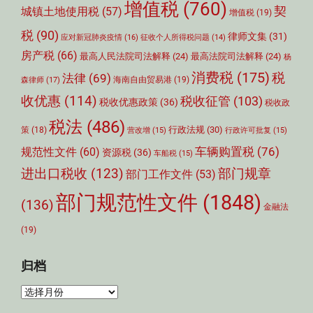
增值税
(760)
契
城镇土地使用税
(57)
增值税
(19)
税
(90)
律师文集
(31)
应对新冠肺炎疫情
(16)
征收个人所得税问题
(14)
房产税
(66)
最高人民法院司法解释
(24)
最高法院司法解释
(24)
杨
消费税
(175)
税
法律
(69)
森律师
(17)
海南自由贸易港
(19)
收优惠
(114)
税收征管
(103)
税收优惠政策
(36)
税收政
税法
(486)
行政法规
(30)
策
(18)
营改增
(15)
行政许可批复
(15)
车辆购置税
(76)
规范性文件
(60)
资源税
(36)
车船税
(15)
部门规章
进出口税收
(123)
部门工作文件
(53)
部门规范性文件
(1848)
(136)
金融法
(19)
归档
归
档