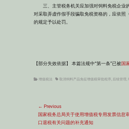
三、主管税务机关应加强对饲料免税企业的
对采取弄虚作假手段骗取免税资格的，应依照
的规定予以处罚。
国
二0
【部分失效依据】 本篇法规中“第一条”已被
国
Categories
Tags
增值税法
取消饲料产品免征增值税审批程序
,
后续管理
,
文
← Previous
章
Previous
国家税务总局关于使用增值税专用发票信息
导
post:
口退税有关问题的补充通知
航