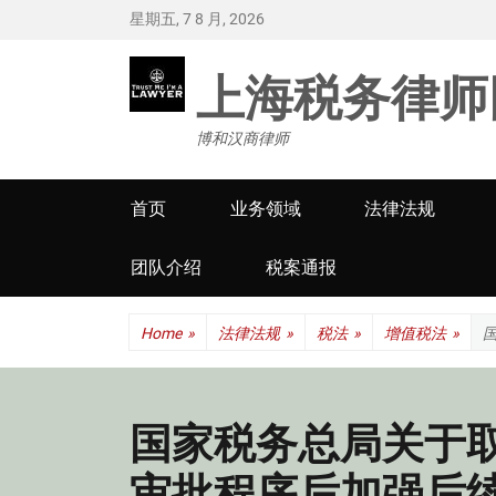
星期五, 7 8 月, 2026
上海税务律师
博和汉商律师
Primary
首页
业务领域
法律法规
menu
团队介绍
税案通报
Home
»
法律法规
»
税法
»
增值税法
»
国家税务总局关于
审批程序后加强后