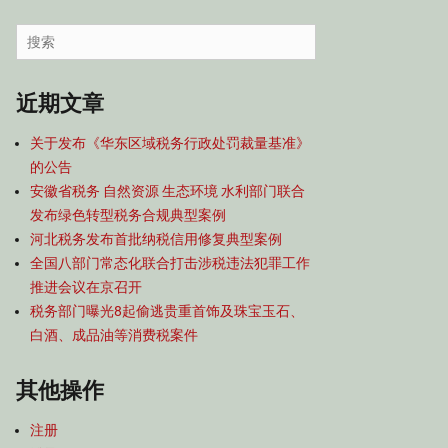
容
导
Search
航
for:
近期文章
关于发布《华东区域税务行政处罚裁量基准》
的公告
安徽省税务 自然资源 生态环境 水利部门联合
发布绿色转型税务合规典型案例
河北税务发布首批纳税信用修复典型案例
全国八部门常态化联合打击涉税违法犯罪工作
推进会议在京召开
税务部门曝光8起偷逃贵重首饰及珠宝玉石、
白酒、成品油等消费税案件
其他操作
注册