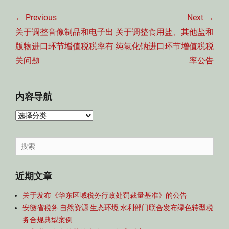
文
章
← Previous
Next →
导
Previous
Next
关于调整音像制品和电子出
关于调整食用盐、其他盐和
航
post:
post:
版物进口环节增值税税率有
纯氯化钠进口环节增值税税
关问题
率公告
内容导航
内
容
导
Search
航
for:
近期文章
关于发布《华东区域税务行政处罚裁量基准》的公告
安徽省税务 自然资源 生态环境 水利部门联合发布绿色转型税
务合规典型案例