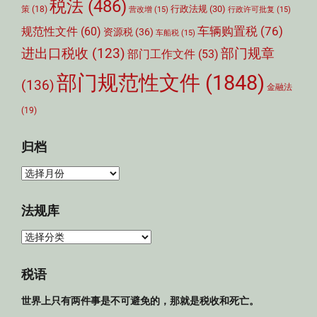
税法
(486)
行政法规
(30)
策
(18)
营改增
(15)
行政许可批复
(15)
车辆购置税
(76)
规范性文件
(60)
资源税
(36)
车船税
(15)
部门规章
进出口税收
(123)
部门工作文件
(53)
部门规范性文件
(1848)
(136)
金融法
(19)
归档
归
档
法规库
法
规
库
税语
世界上只有两件事是不可避免的，那就是税收和死亡。