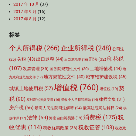
2017 年 10 月
(37)
2017 年 9 月
(16)
2017 年 8 月
(12)
标签
个人所得税
(266)
企业所得税
(248)
公司法
印花税
关税
(43)
出口退税
(44)
刑法
(32)
(25)
出口退税率
(16)
(107)
土地增值税
(44)
发票管理
(35)
国务院规范性文件
(30)
地
城市维护建设税
(45)
地方规范性文件
(40)
方政府规范性文件
(17)
增值税
(760)
契
城镇土地使用税
(57)
增值税
(19)
税
(90)
律师文集
(31)
应对新冠肺炎疫情
(16)
征收个人所得税问题
(14)
房产税
(66)
最高人民法院司法解释
(24)
最高法院司法解释
(24)
杨
消费税
(175)
税
法律
(69)
森律师
(17)
海南自由贸易港
(19)
收优惠
(114)
税收征管
(103)
税收优惠政策
(36)
税收政