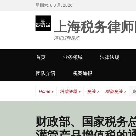
星期六, 8 8 月, 2026
上海税务律师
博和汉商律师
Primary
首页
业务领域
法律法规
menu
团队介绍
税案通报
Home
»
法律法规
»
税法
»
增值税法
»
财政部、国家税务
灌管产品增值税的