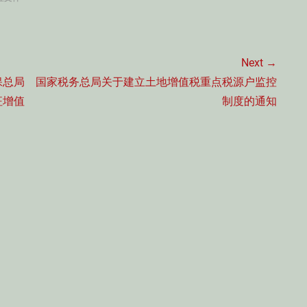
Next →
Next
保总局
国家税务总局关于建立土地增值税重点税源户监控
post:
征增值
制度的通知