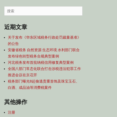
容
导
Search
航
for:
近期文章
关于发布《华东区域税务行政处罚裁量基准》
的公告
安徽省税务 自然资源 生态环境 水利部门联合
发布绿色转型税务合规典型案例
河北税务发布首批纳税信用修复典型案例
全国八部门常态化联合打击涉税违法犯罪工作
推进会议在京召开
税务部门曝光8起偷逃贵重首饰及珠宝玉石、
白酒、成品油等消费税案件
其他操作
注册