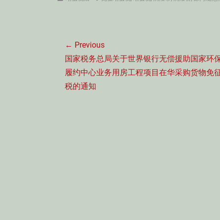
文
← Previous
章
Previous
国家税务总局关于世界银行无偿援助国家环
导
post:
履约中心业务用房工程项目在华采购货物免
航
税的通知