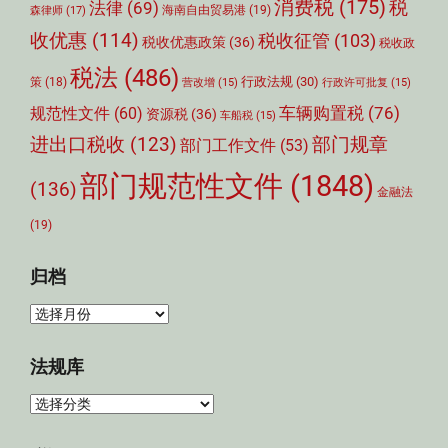
消费税
(175)
税
法律
(69)
森律师
(17)
海南自由贸易港
(19)
收优惠
(114)
税收征管
(103)
税收优惠政策
(36)
税收政
税法
(486)
行政法规
(30)
策
(18)
营改增
(15)
行政许可批复
(15)
车辆购置税
(76)
规范性文件
(60)
资源税
(36)
车船税
(15)
部门规章
进出口税收
(123)
部门工作文件
(53)
部门规范性文件
(1848)
(136)
金融法
(19)
归档
归
档
法规库
法
规