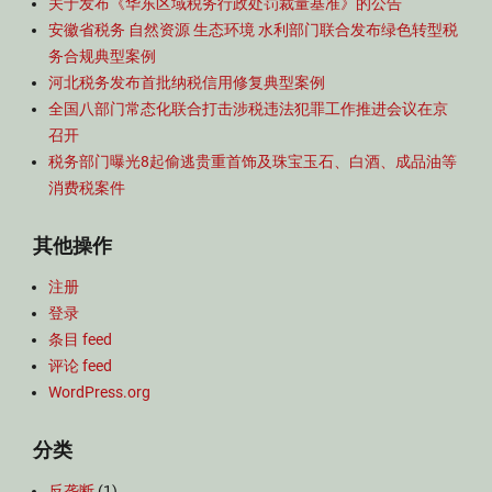
关于发布《华东区域税务行政处罚裁量基准》的公告
安徽省税务 自然资源 生态环境 水利部门联合发布绿色转型税
务合规典型案例
河北税务发布首批纳税信用修复典型案例
全国八部门常态化联合打击涉税违法犯罪工作推进会议在京
召开
税务部门曝光8起偷逃贵重首饰及珠宝玉石、白酒、成品油等
消费税案件
其他操作
注册
登录
条目 feed
评论 feed
WordPress.org
分类
反垄断
(1)