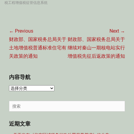
税工程增值税征管信息系统
文
章
← Previous
Next →
导
Previous
Next
财政部、国家税务总局关于
财政部、国家税务总局关于
航
post:
post:
土地增值税普通标准住宅有
继续对秦山一期核电站实行
关政策的通知
增值税先征后返政策的通知
内容导航
内
容
导
Search
航
for:
近期文章