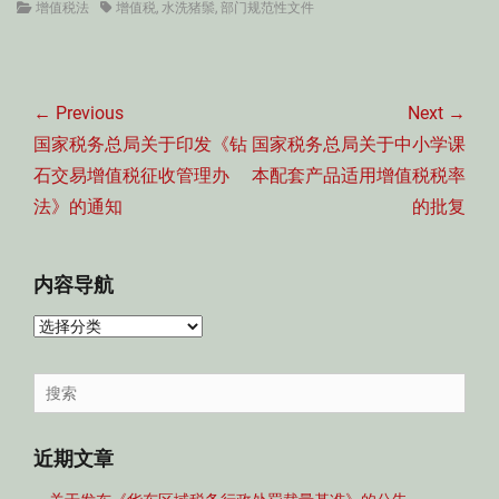
Categories
Tags
增值税法
增值税
,
水洗猪鬃
,
部门规范性文件
文
章
← Previous
Next →
导
Previous
Next
国家税务总局关于印发《钻
国家税务总局关于中小学课
航
post:
post:
石交易增值税征收管理办
本配套产品适用增值税税率
法》的通知
的批复
内容导航
内
容
导
Search
航
for:
近期文章