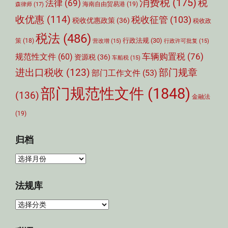
消费税
(175)
税
法律
(69)
森律师
(17)
海南自由贸易港
(19)
收优惠
(114)
税收征管
(103)
税收优惠政策
(36)
税收政
税法
(486)
行政法规
(30)
策
(18)
营改增
(15)
行政许可批复
(15)
车辆购置税
(76)
规范性文件
(60)
资源税
(36)
车船税
(15)
部门规章
进出口税收
(123)
部门工作文件
(53)
部门规范性文件
(1848)
(136)
金融法
(19)
归档
归
档
法规库
法
规