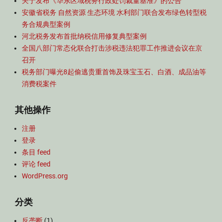
关于发布《华东区域税务行政处罚裁量基准》的公告
安徽省税务 自然资源 生态环境 水利部门联合发布绿色转型税
务合规典型案例
河北税务发布首批纳税信用修复典型案例
全国八部门常态化联合打击涉税违法犯罪工作推进会议在京
召开
税务部门曝光8起偷逃贵重首饰及珠宝玉石、白酒、成品油等
消费税案件
其他操作
注册
登录
条目 feed
评论 feed
WordPress.org
分类
反垄断
(1)