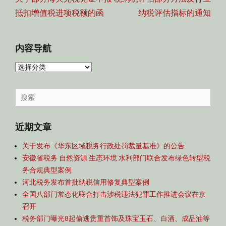
航
抵扣增值税进项税额的函
纳税评估指标的通知
内容导航
内
容
导
Search
航
for:
近期文章
关于发布《华东区域税务行政处罚裁量基准》的公告
安徽省税务 自然资源 生态环境 水利部门联合发布绿色转型税
务合规典型案例
河北税务发布首批纳税信用修复典型案例
全国八部门常态化联合打击涉税违法犯罪工作推进会议在京
召开
税务部门曝光8起偷逃贵重首饰及珠宝玉石、白酒、成品油等