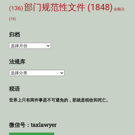
部门规范性文件
(1848)
(136)
金融法
(19)
归档
归
档
法规库
法
规
库
税语
世界上只有两件事是不可避免的，那就是税收和死亡。
微信号：taxlawyer