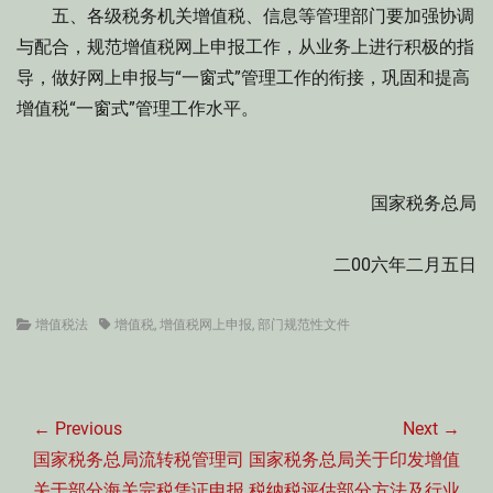
五、各级税务机关增值税、信息等管理部门要加强协调
与配合，规范增值税网上申报工作，从业务上进行积极的指
导，做好网上申报与“一窗式”管理工作的衔接，巩固和提高
增值税“一窗式”管理工作水平。
国家税务总局
二00六年二月五日
Categories
Tags
增值税法
增值税
,
增值税网上申报
,
部门规范性文件
文
章
← Previous
Next →
导
Previous
Next
国家税务总局流转税管理司
国家税务总局关于印发增值
post:
post:
关于部分海关完税凭证申报
税纳税评估部分方法及行业