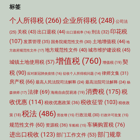
标签
个人所得税
(266)
企业所得税
(248)
公司法
印花税
关税
(43)
出口退税
(44)
刑法
(32)
(25)
出口退税率
(16)
(107)
土地增值税
(44)
发票管理
(35)
国务院规范性文件
(30)
地
城市维护建设税
(45)
地方规范性文件
(40)
方政府规范性文件
(17)
增值税
(760)
契
城镇土地使用税
(57)
增值税
(19)
税
(90)
律师文集
(31)
应对新冠肺炎疫情
(16)
征收个人所得税问题
(14)
房产税
(66)
最高人民法院司法解释
(24)
最高法院司法解释
(24)
杨
消费税
(175)
税
法律
(69)
森律师
(17)
海南自由贸易港
(19)
收优惠
(114)
税收征管
(103)
税收优惠政策
(36)
税收政
税法
(486)
行政法规
(30)
策
(18)
营改增
(15)
行政许可批复
(15)
车辆购置税
(76)
规范性文件
(60)
资源税
(36)
车船税
(15)
部门规章
进出口税收
(123)
部门工作文件
(53)