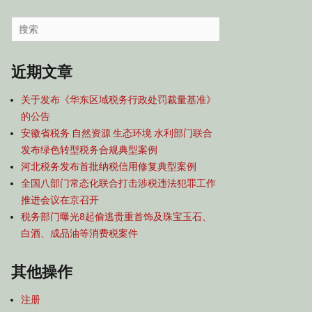
容
导
Search
航
for:
近期文章
关于发布《华东区域税务行政处罚裁量基准》
的公告
安徽省税务 自然资源 生态环境 水利部门联合
发布绿色转型税务合规典型案例
河北税务发布首批纳税信用修复典型案例
全国八部门常态化联合打击涉税违法犯罪工作
推进会议在京召开
税务部门曝光8起偷逃贵重首饰及珠宝玉石、
白酒、成品油等消费税案件
其他操作
注册