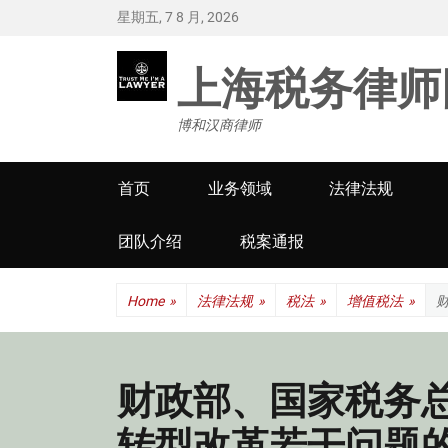
星期五, 7 8 月, 2026
上海税务律师
博和汉商律师
Primary
首页
业务领域
法律法规
menu
团队介绍
税案通报
Home
»
法律法规
»
税法
»
增值税法
»
财政部、国家税务
转型改革若干问题