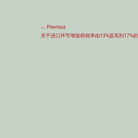
文
← Previous
章
Previous
关于进口环节增值税税率由13%提高到17%
导
post:
航