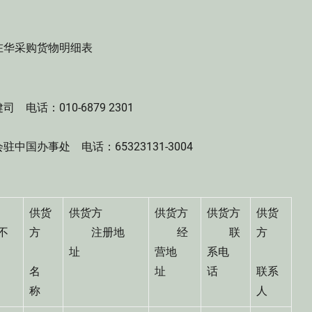
华采购货物明细表
：010-6879 2301
办事处 电话：65323131-3004
供货
供货方
供货方
供货方
供货
不
方
注册地
经
联
方
）
址
营地
系电
名
址
话
联系
称
人