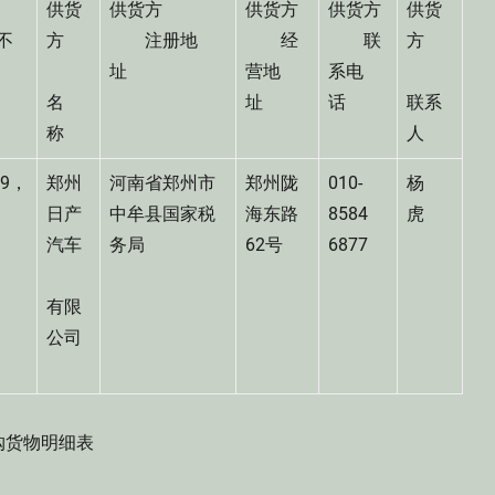
供货
供货方
供货方
供货方
供货
不
方
注册地
经
联
方
）
址
营地
系电
名
址
话
联系
称
人
59，
郑州
河南省郑州市
郑州陇
010-
杨
00
日产
中牟县国家税
海东路
8584
虎
汽车
务局
62号
6877
有限
公司
货物明细表