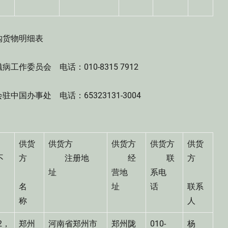
货物明细表
员会 电话：010-8315 7912
办事处 电话：65323131-3004
供货
供货方
供货方
供货方
供货
不
方
注册地
经
联
方
）
址
营地
系电
名
址
话
联系
称
人
2，
郑州
河南省郑州市
郑州陇
010-
杨