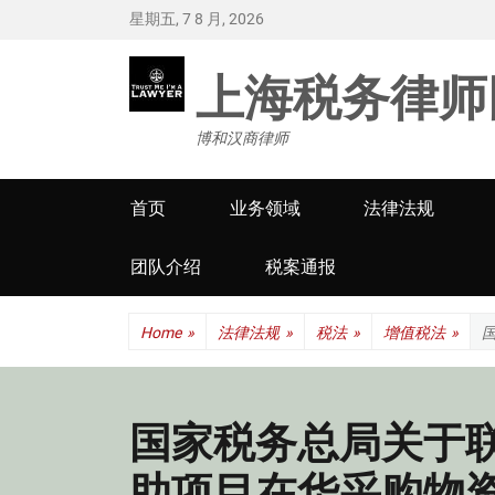
星期五, 7 8 月, 2026
上海税务律师
博和汉商律师
Primary
首页
业务领域
法律法规
menu
团队介绍
税案通报
Home
»
法律法规
»
税法
»
增值税法
»
国家税务总局关于
助项目在华采购物