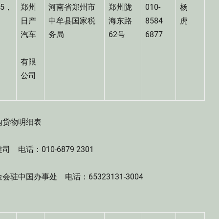
85，
郑州
河南省郑州市
郑州陇
010-
杨
00
日产
中牟县国家税
海东路
8584
虎
汽车
务局
62号
6877
有限
公司
货物明细表
：010-6879 2301
国办事处 电话：65323131-3004