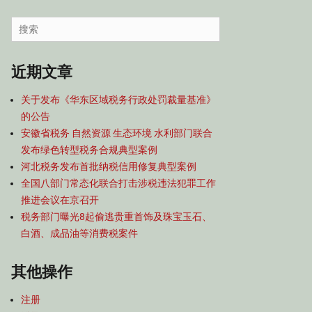
容
导
Search
航
for:
近期文章
关于发布《华东区域税务行政处罚裁量基准》
的公告
安徽省税务 自然资源 生态环境 水利部门联合
发布绿色转型税务合规典型案例
河北税务发布首批纳税信用修复典型案例
全国八部门常态化联合打击涉税违法犯罪工作
推进会议在京召开
税务部门曝光8起偷逃贵重首饰及珠宝玉石、
白酒、成品油等消费税案件
其他操作
注册