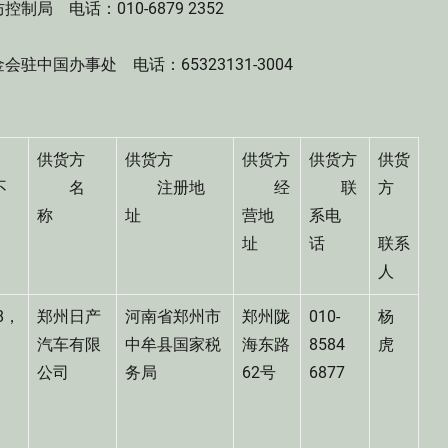
电话：010-6879 2352
国办事处 电话：65323131-3004
供货方
供货方
供货方
供货方
供货
不
名
注册地
经
联
方
）
称
址
营地
系电
址
话
联系
人
8，
郑州日产
河南省郑州市
郑州陇
010-
杨
0
汽车有限
中牟县国家税
海东路
8584
虎
公司
务局
62号
6877