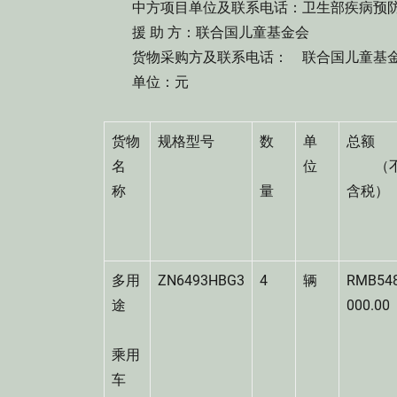
中方项目单位及联系电话：卫生部疾病预防控制局 
援 助 方：联合国儿童基金会
货物采购方及联系电话： 联合国儿童基金会驻中
单位：元
货物
规格型号
数
单
总额
名
位
（
称
量
含税
多用
ZN6493HBG3
4
辆
RMB54
途
000.0
乘用
车