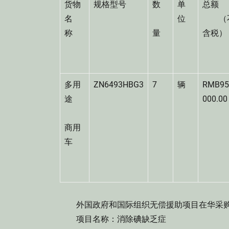
货物
规格型号
数
单
总额
名
位
（
称
量
含税
多用
ZN6493HBG3
7
辆
RMB9
途
000.
商用
车
外国政府和国际组织无偿援助项目在华采购
项目名称：消除碘缺乏症