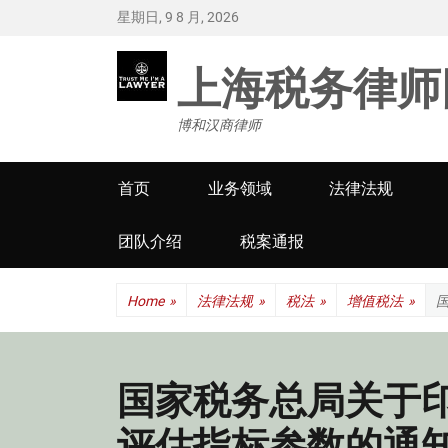
星期日, 9 8 月, 2026
上海税务律师
博和汉商律师
Primary
首页
业务领域
法律法规
menu
团队介绍
税案通报
Home
»
法律法规
»
税法
»
增值税法
»
国家税务总局关于
评估指标参数的通