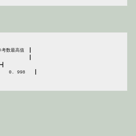
考数最高值　┃

　　　　　　┃

┫

　0. 998　　┃
