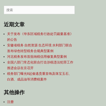
容
导
Search
航
for:
近期文章
关于发布《华东区域税务行政处罚裁量基准》
的公告
安徽省税务 自然资源 生态环境 水利部门联合
发布绿色转型税务合规典型案例
河北税务发布首批纳税信用修复典型案例
全国八部门常态化联合打击涉税违法犯罪工作
推进会议在京召开
税务部门曝光8起偷逃贵重首饰及珠宝玉石、
白酒、成品油等消费税案件
其他操作
注册