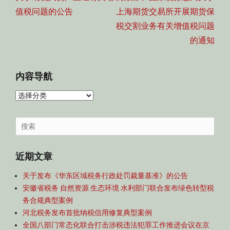
航
post:
post:
值税问题的公告
上海期货交易所开展期货保
税交割业务有关增值税问题
的通知
内容导航
内
容
导
Search
航
for:
近期文章
关于发布《华东区域税务行政处罚裁量基准》的公告
安徽省税务 自然资源 生态环境 水利部门联合发布绿色转型税
务合规典型案例
河北税务发布首批纳税信用修复典型案例
全国八部门常态化联合打击涉税违法犯罪工作推进会议在京