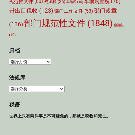
车辆购置税
(76)
规范性文件
(60)
资源税
(36)
车船税
(15)
部门规章
进出口税收
(123)
部门工作文件
(53)
部门规范性文件
(1848)
(136)
金融法
(19)
归档
归
档
法规库
法
规
库
税语
世界上只有两件事是不可避免的，那就是税收和死亡。