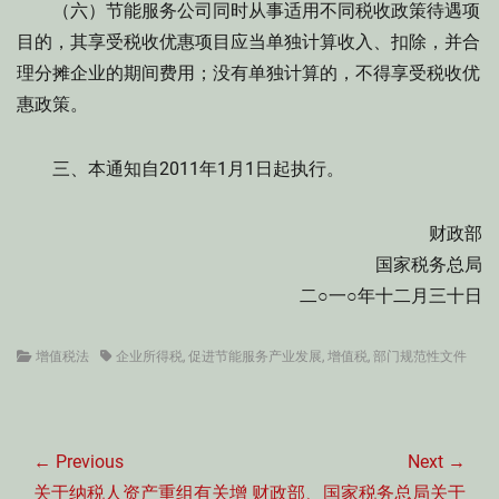
（六）节能服务公司同时从事适用不同税收政策待遇项
目的，其享受税收优惠项目应当单独计算收入、扣除，并合
理分摊企业的期间费用；没有单独计算的，不得享受税收优
惠政策。
三、本通知自2011年1月1日起执行。
财政部
国家税务总局
二○一○年十二月三十日
Categories
Tags
增值税法
企业所得税
,
促进节能服务产业发展
,
增值税
,
部门规范性文件
文
章
← Previous
Next →
导
Previous
Next
关于纳税人资产重组有关增
财政部、国家税务总局关于