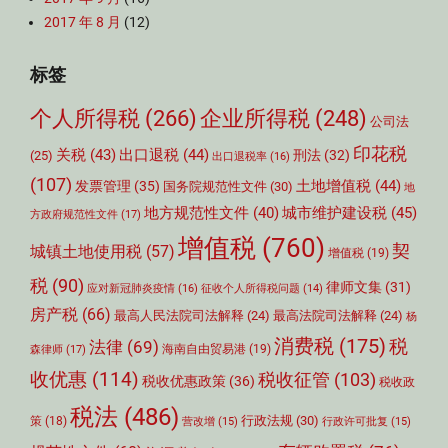
2017 年 8 月
(12)
标签
个人所得税
(266)
企业所得税
(248)
公司法
印花税
关税
(43)
出口退税
(44)
刑法
(32)
(25)
出口退税率
(16)
(107)
土地增值税
(44)
发票管理
(35)
国务院规范性文件
(30)
地
城市维护建设税
(45)
地方规范性文件
(40)
方政府规范性文件
(17)
增值税
(760)
契
城镇土地使用税
(57)
增值税
(19)
税
(90)
律师文集
(31)
应对新冠肺炎疫情
(16)
征收个人所得税问题
(14)
房产税
(66)
最高人民法院司法解释
(24)
最高法院司法解释
(24)
杨
消费税
(175)
税
法律
(69)
森律师
(17)
海南自由贸易港
(19)
收优惠
(114)
税收征管
(103)
税收优惠政策
(36)
税收政
税法
(486)
行政法规
(30)
策
(18)
营改增
(15)
行政许可批复
(15)